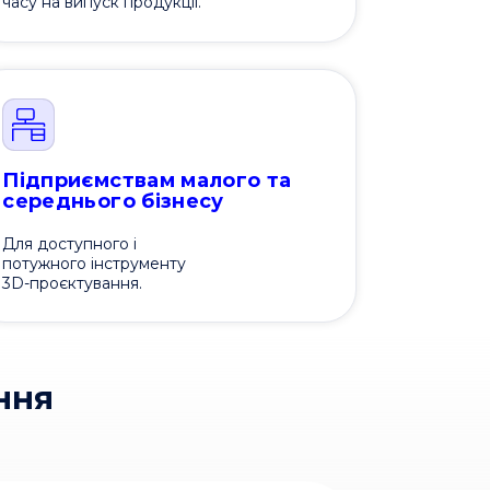
часу на випуск продукції.
Підприємствам малого та
середнього бізнесу
Для доступного і
потужного інструменту
3D-проєктування.
ння