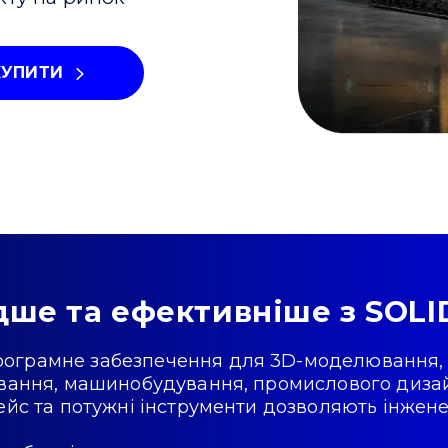
КУПИТИ
дше та ефективніше з SO
програмне забезпечення для 3D-моделювання,
ування, машинобудування, промислового дизай
фейс та потужні інструменти дозволяють інже