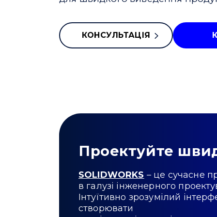
КОНСУЛЬТАЦІЯ
Проектуйте шви
SOLIDWORKS
– це сучасне 
в галузі інженерного проект
Інтуїтивно зрозумілий інтер
створювати