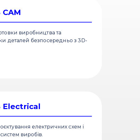
 CAM
готовки виробництва та
бки деталей безпосередньо з 3D-
lectrical
єктування електричних схем і
систем виробів.