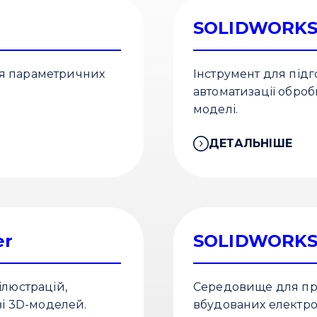
SOLIDWORKS
я параметричних
Інструмент для під
автоматизації обро
моделі.
ДЕТАЛЬНІШЕ
er
SOLIDWORKS E
ілюстрацій,
Середовище для про
ві 3D-моделей.
вбудованих електро