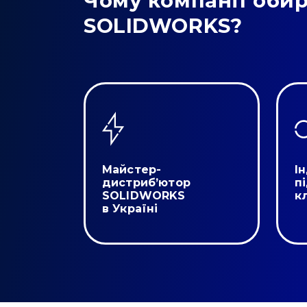
Чому компанії обир
SOLIDWORKS?
Майстер-
І
дистриб’ютор
п
SOLIDWORKS
к
в Україні