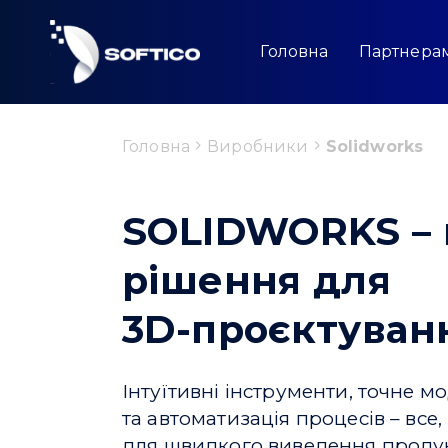
Skip
to
content
Головна
Партнера
Головна
Виробники
Solidworks
SOLIDWORKS –
рішення для
3D-проєктуван
Інтуїтивні інструменти, точне 
та автоматизація процесів – все
для швидкого виведення проду