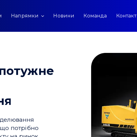
м
Напрямки
Новини
Команда
Контак
 потужне
ня
моделювання
, що потрібно
кту на ринок