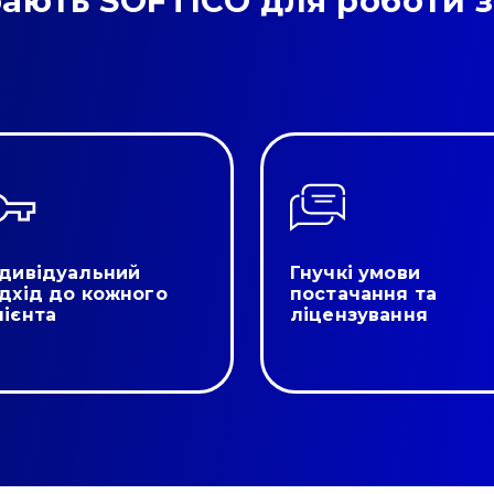
ають SOFTICO для роботи з
ндивідуальний
Гнучкі умови
ідхід до кожного
постачання та
лієнта
ліцензування