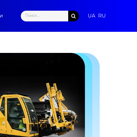
Search
ти
for: