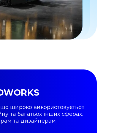
LIDWORKS
 що широко використовується
ну та багатьох інших сферах.
нерам та дизайнерам