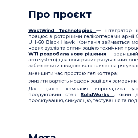
Про проєкт
WestWind Technologies
— інтегратор 
працює з роторними гелікоптерами армії 
UH-60 Black Hawk. Компанія займається м
нових вузлів та оптимізацією технічних проце
WTI розробила нове рішення
— зовнішній
arm system) для повітряних рятувальних опе
забезпечити швидке встановлення рятуваль
зменшити час простою гелікоптера;
знизити вартість модернізації для замовникі
Для цього компанія впровадила уніф
продуктовий стек
SolidWorks
, який 
проєктування, симуляцію, тестування та по
Мета