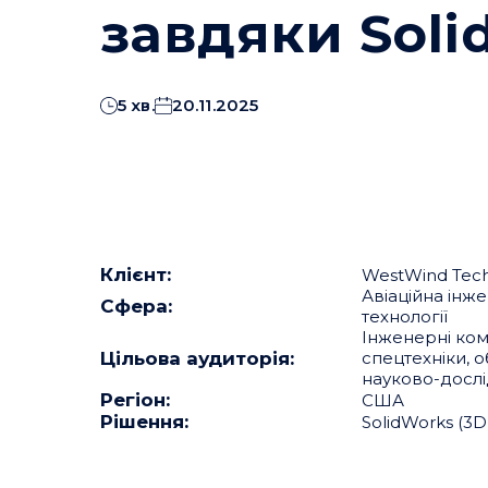
завдяки Soli
5 хв.
20.11.2025
Клієнт:
WestWind Techn
Авіаційна інже
Сфера:
технології
Інженерні ком
Цільова аудиторія:
спецтехніки, 
науково-дослі
Регіон:
США
Рішення:
SolidWorks (3D