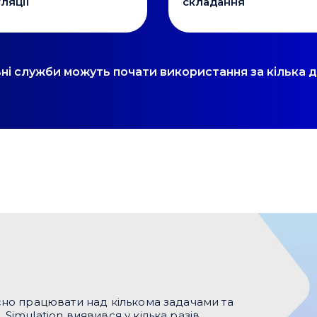
ляції
складання
і служби можуть почати використання за кілька д
сно працювати над кількома задачами та
Simulation виявився у кілька разів