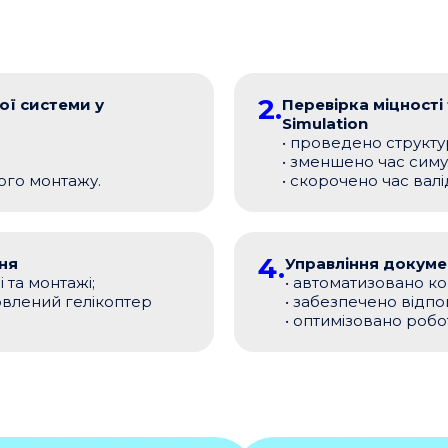
2.
ої системи у
Перевірка міцності
Simulation
• проведено структу
• зменшено час симул
ого монтажу.
• скорочено час валі
4.
ня
Управління докуме
 та монтажі;
• автоматизовано ко
овлений гелікоптер
• забезпечено відпо
• оптимізовано робо