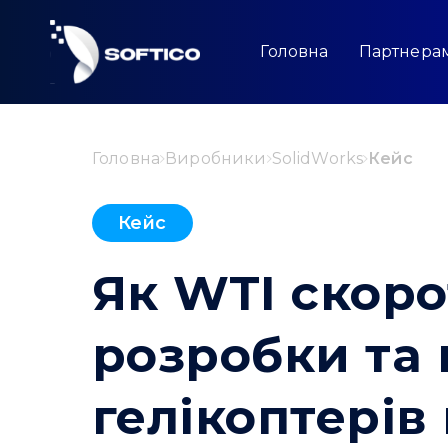
Skip
to
content
Головна
Партнера
Головна
Виробники
SolidWorks
Кейс
Кейс
Як WTI скоро
розробки та 
гелікоптерів