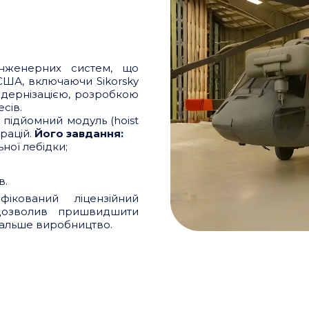
інженерних систем, що
США, включаючи Sikorsky
одернізацією, розробкою
сів.
 підйомний модуль (hoist
рацій.
Його завдання:
ної лебідки;
в.
ікований ліцензійний
дозволив пришвидшити
дальше виробництво.