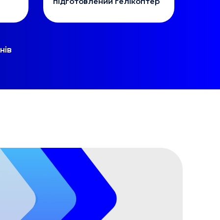
підготовлений гелікоптер
нів