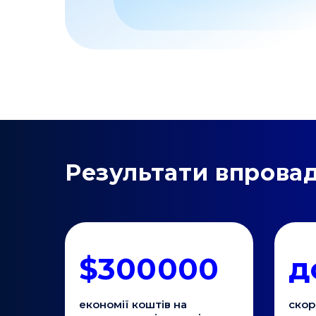
Результати впрова
$300000
д
економії коштів на
скор