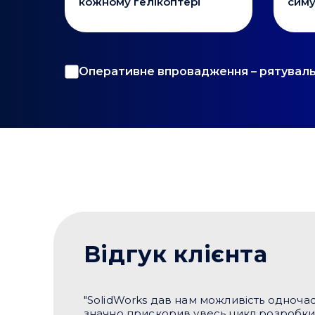
кожному гелікоптері
симу
Оперативне впровадження – рятувальн
Відгук клієнта
"SolidWorks дав нам можливість одноча
значно прискорив увесь цикл розробки. 