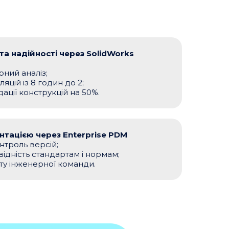
 та надійності через SolidWorks
рний аналіз;
яцій із 8 годин до 2;
дації конструкцій на 50%.
нтацією через Enterprise PDM
нтроль версій;
відність стандартам і нормам;
ту інженерної команди.