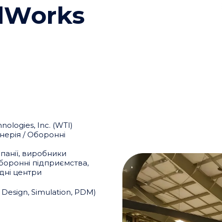
dWorks
ologies, Inc. (WTI)
нерія / Оборонні
панії, виробники
оборонні підприємства,
дні центри
 Design, Simulation, PDM)