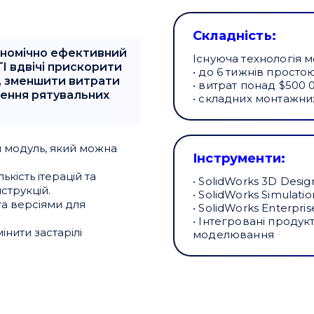
Складність:
ономічно ефективний
Існуюча технологія м
I вдвічі прискорити
• до 6 тижнів просто
в, зменшити витрати
• витрат понад $500 
ення рятувальних
• складних монтажних
 модуль, який можна
Інструменти:
кість ітерацій та
• SolidWorks 3D Desig
струкцій.
• SolidWorks Simulatio
та версіями для
• SolidWorks Enterpr
• Інтегровані продук
інити застарілі
моделювання