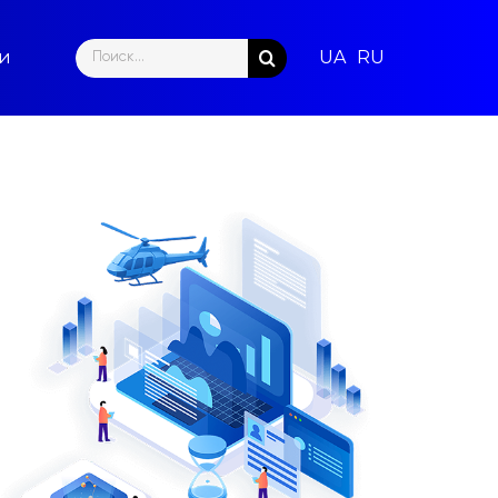
Search
ти
for: