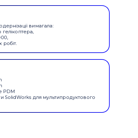
одернізації вимагала:
ю гелікоптера,
000,
 робіт.
n
n
ise PDM
ти SolidWorks для мультипродуктового