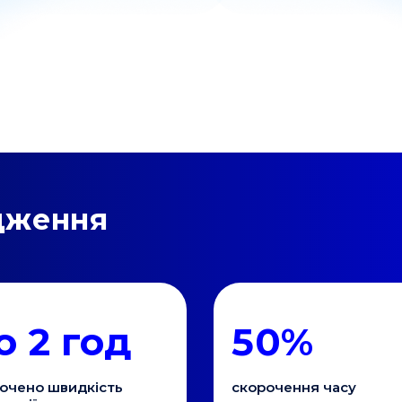
дження
о 2 год
50%
очено швидкість
скорочення часу