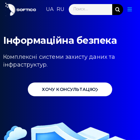
Skip
Search
to
Togg
for:
content
Navig
Голо
Інформаційна безпека
Пар
Нап
Комплексні системи захисту даних та
інфраструктур.
Нов
Ком
ХОЧУ КОНСУЛЬТАЦІЮ
Конт