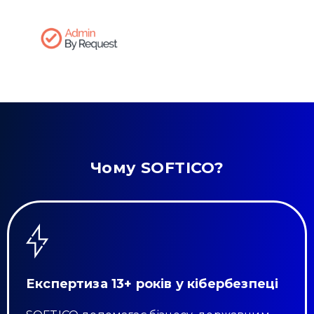
Привіт 👋, чим тобі допомогти?
Ми зазвичай відповідаємо дуже швидко
Надіслати повідомлення
Чому SOFTICO?
Експертиза 13+ років у кібербезпеці