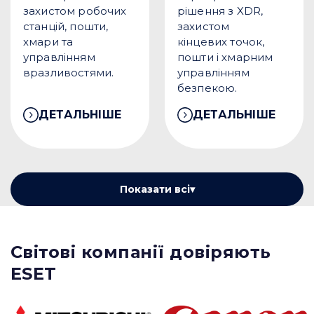
захистом робочих
рішення з XDR,
станцій, пошти,
захистом
хмари та
кінцевих точок,
управлінням
пошти і хмарним
вразливостями.
управлінням
безпекою.
ДЕТАЛЬНІШЕ
ДЕТАЛЬНІШЕ
Показати всі
▾
Світові компанії довіряють
ESET