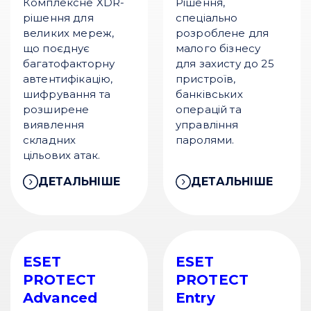
Комплексне XDR-
Рішення,
рішення для
спеціально
великих мереж,
розроблене для
що поєднує
малого бізнесу
багатофакторну
для захисту до 25
автентифікацію,
пристроїв,
шифрування та
банківських
розширене
операцій та
виявлення
управління
складних
паролями.
цільових атак.
ДЕТАЛЬНІШЕ
ДЕТАЛЬНІШЕ
ESET
ESET
PROTECT
PROTECT
Advanced
Entry