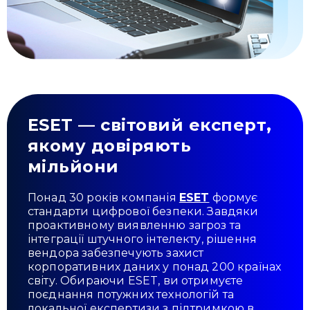
ESET — світовий експерт,
якому довіряють
мільйони
Понад 30 років компанія
ESET
формує
стандарти цифрової безпеки. Завдяки
проактивному виявленню загроз та
інтеграції штучного інтелекту, рішення
вендора забезпечують захист
корпоративних даних у понад 200 країнах
світу. Обираючи ESET, ви отримуєте
поєднання потужних технологій та
локальної експертизи з підтримкою в