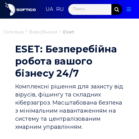
Skip
Search
to
Togg
for:
content
Navig
Голо
Головна
Виробники
Eset
Пар
ESET: Безперебійна
Нап
робота вашого
бізнесу 24/7
Нов
Комплексні рішення для захисту від
Ком
вірусів, фішингу та складних
кіберзагроз. Масштабована безпека
Конт
з мінімальним навантаженням на
систему та централізованим
хмарним управлінням.