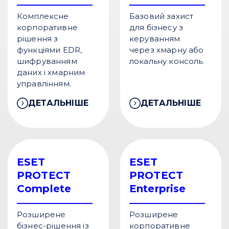
Комплексне
Базовий захист
корпоративне
для бізнесу з
рішення з
керуванням
функціями EDR,
через хмарну або
шифруванням
локальну консоль.
даних і хмарним
управлінням.
ДЕТАЛЬНІШЕ
ДЕТАЛЬНІШЕ
ESET
ESET
PROTECT
PROTECT
Complete
Enterprise
Розширене
Розширене
бізнес-рішення із
корпоративне