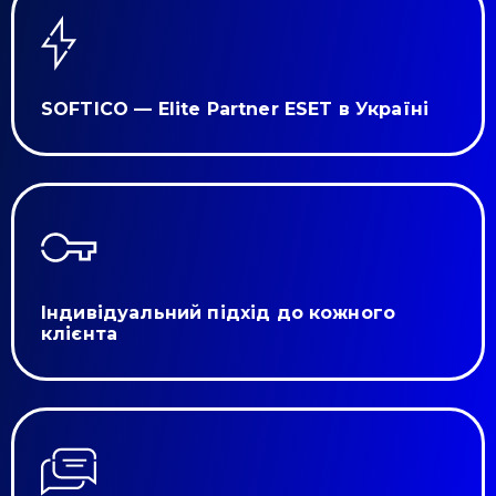
SOFTICO — Elite Partner ESET в Україні
Привіт 👋, чим тобі допомогти?
Індивідуальний підхід до кожного
Ми зазвичай відповідаємо дуже швидко
клієнта
Надіслати повідомлення