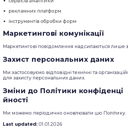
сервісів аналітики
Привіт 👋, чим тобі допомогти?
рекламних платформ
Ми зазвичай відповідаємо дуже швидко
інструментів обробки форм
Маркетингові комунікації
Надіслати повідомлення
Маркетингові повідомлення надсилаються лише за
Захист персональних даних
Ми застосовуємо відповідні технічні та організацій
для захисту персональних даних.
Зміни до Політики конфіденці
йності
Ми можемо періодично оновлювати цю Політику.
Last updated:
01.01.2026