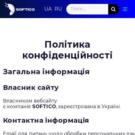
Skip
Search
to
Togg
for:
content
Navig
Голо
Пар
Політика
конфіденційності
Нап
Нов
Загальна інформація
Ком
Власник сайту
Конт
Власником вебсайту
є компанія
SOFTICO
, зареєстрована в Україні.
Контактна інформація
Email для питань щодо обробки персональних да