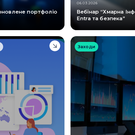
06.03.2026
 оновлене портфоліо
Вебінар “Хмарна Інф
Entra та безпека”
u
Заходи