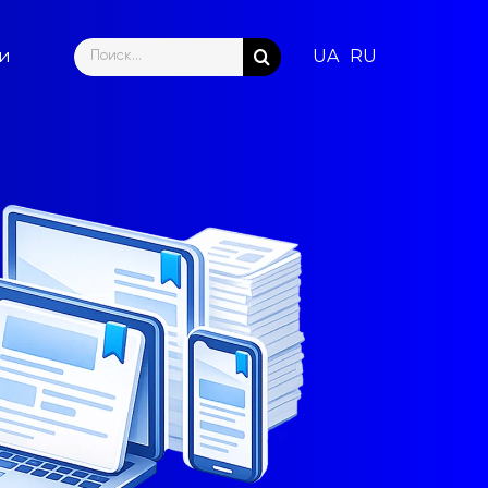
Search
ти
for: