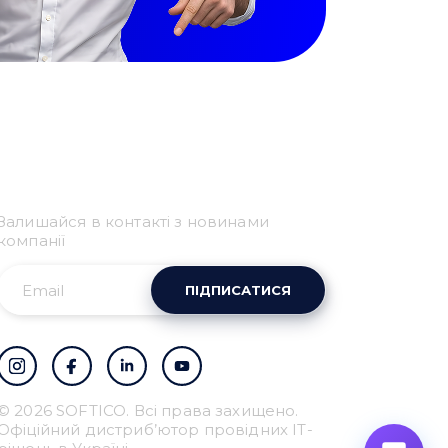
Привіт 👋, чим тобі
допомогти?
Залишайся в контакті з новинами
Ми зазвичай відповідаємо дуже швидко
компанії
ПІДПИСАТИСЯ
Надіслати повідомлення
© 2026 SOFTICO. Всі права захищено.
Офіційний дистриб’ютор провідних IT-