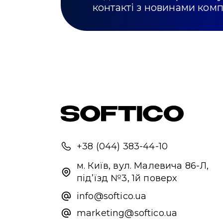
контакті з новинами ком
+38 (044) 383-44-10
м. Київ, вул. Малевича 86-Л,
під’їзд №3, 1й поверх
info@softico.ua
marketing@softico.ua