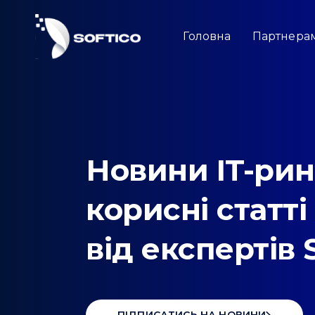
Skip
to
content
Головна
Партнера
Новини IT-рин
корисні статті 
від експертів 