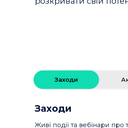
розкривати свій потен
Заходи
Ак
Заходи
Живі події та вебінари про 