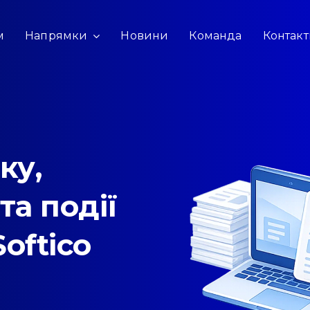
м
Напрямки
Новини
Команда
Контак
ку,
та події
Softico