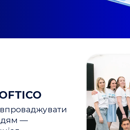
SOFTICO
 впроваджувати
людям —