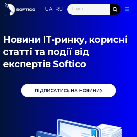
Skip
Search
to
Togg
for:
content
Navig
Глав
Новини IT-ринку, корисні
Пар
статті та події від
Нап
експертів Softico
Нов
Ком
ПІДПИСАТИСЬ НА НОВИНИ
Кон