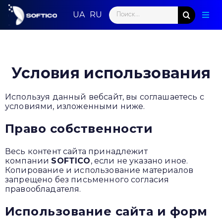
Skip
Search
to
Togg
for:
content
Navig
Глав
Пар
Условия использования
Нап
Используя данный вебсайт, вы соглашаетесь с
условиями, изложенными ниже.
Нов
Право собственности
Ком
Весь контент сайта принадлежит
компании
SOFTICO
, если не указано иное.
Кон
Копирование и использование материалов
запрещено без письменного согласия
правообладателя.
Использование сайта и форм