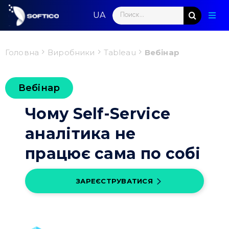
Skip
Search
to
Togg
for:
content
Navig
Голо
Головна
Виробники
Tableau
Вебінар
Пар
Вебінар
Нап
Чому Self-Service
Нов
аналітика не
Ком
працює сама по собі
Конт
ЗАРЕЄСТРУВАТИСЯ