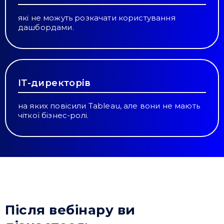
які не можуть розкачати користування
дашбордами.
IT-директорів
на яких повісили Tableau, але вони не мають
чіткої бізнес-ролі.
Привіт 👋, чим тобі допомогти?
Ми зазвичай відповідаємо дуже швидко
Надіслати повідомлення
Після вебінару ви