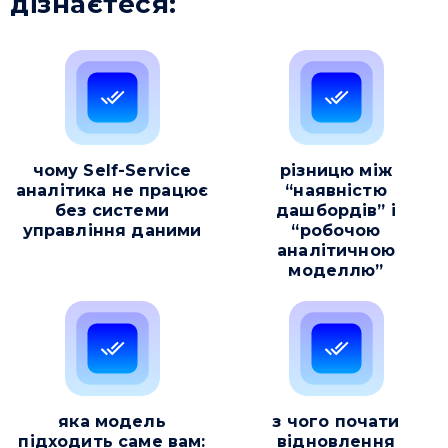
дізнаєтеся:
чому Self-Service
різницю між
аналітика не працює
“наявністю
без системи
дашбордів” і
управління даними
“робочою
аналітичною
моделлю”
яка модель
з чого почати
підходить саме вам:
відновлення