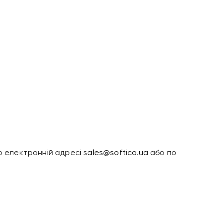
по електронній адресі
sales@softico.ua
або по
Привіт 👋, чим тобі
допомогти?