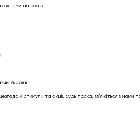
онтактами на сайті
ті
сій Україні
згадані стимули та акції, будь ласка, зв’яжіться з нами 