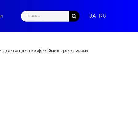
Search
ти
for:
ати доступ до професійних креативних