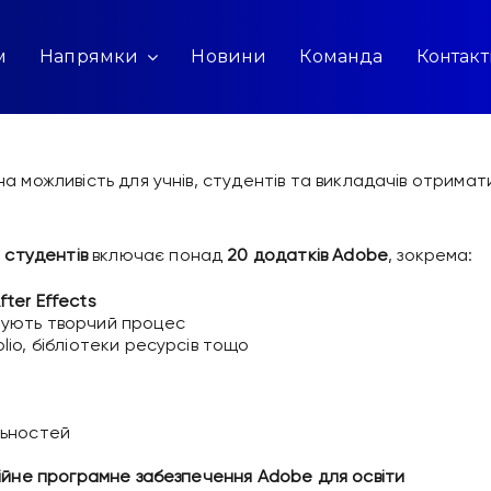
м
Напрямки
Новини
Команда
Контак
на можливість для учнів, студентів та викладачів отрим
і студентів
включає понад
20 додатків Adobe
, зокрема:
After Effects
шують творчий процес
lio, бібліотеки ресурсів тощо
льностей
зійне програмне забезпечення Adobe для освіти