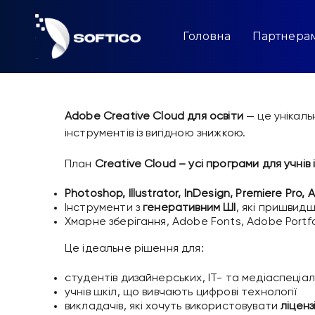
Skip
to
content
Головна
Партнера
Adobe Creative Cloud для освіти
— це унікаль
інструментів із вигідною знижкою.
План
Creative Cloud – усі програми для учнів 
Photoshop, Illustrator, InDesign, Premiere Pro, 
Інструменти з
генеративним ШІ
, які пришвид
Хмарне зберігання, Adobe Fonts, Adobe Portfo
Це ідеальне рішення для:
студентів дизайнерських, ІТ- та медіаспеціа
учнів шкіл, що вивчають цифрові технології
викладачів, які хочуть використовувати
ліцен