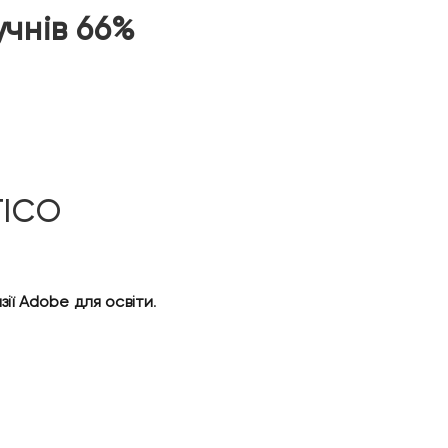
учнів 66%
TICO
зії Adobe для освіти
.