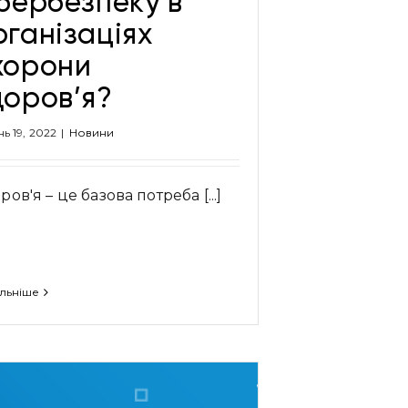
ібербезпеку в
рганізаціях
хорони
доров’я?
нь 19, 2022
|
Новини
ров'я – це базова потреба [...]
льніше