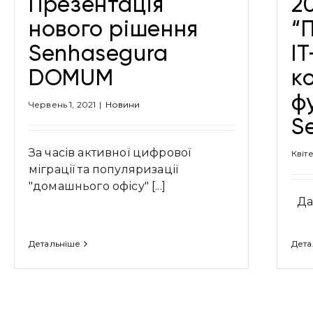
Презентація
2
нового рішення
“
Senhasegura
І
DOMUM
ко
ф
Червень 1, 2021
|
Новини
S
За часів активної цифрової
Квіт
міграції та популяризації
"домашнього офісу" [...]
Дат
Детальніше
Дета