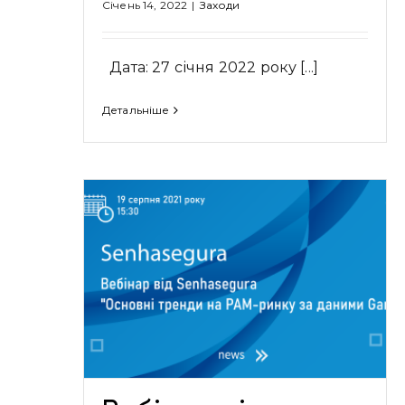
Січень 14, 2022
|
Заходи
Дата: 27 січня 2022 року [...]
Детальніше
egura
Презентація нового рішення
 PAM-
Senhasegura DOMUM
tner”
Новини