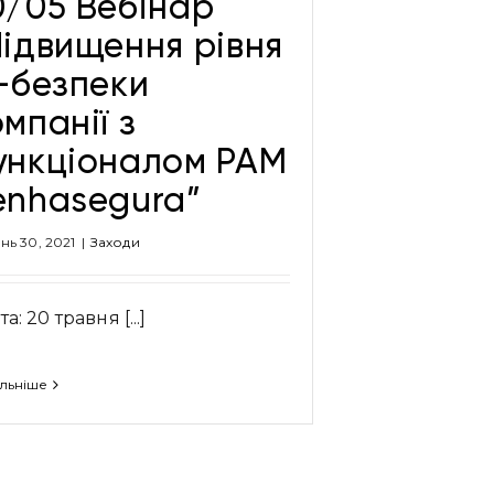
0/05 Вебінар
Підвищення рівня
Т-безпеки
мпанії з
ункціоналом PAM
enhasegura”
ень 30, 2021
|
Заходи
а: 20 травня [...]
льніше