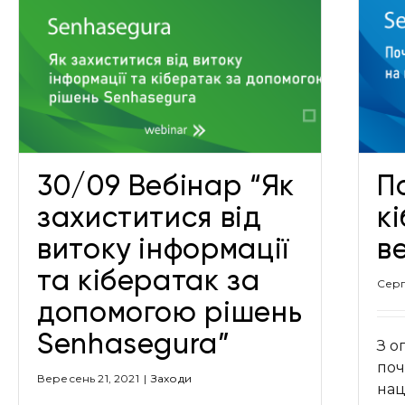
Почастішали кібератаки на
великі організації
Новини
30/09 Вебінар “Як
П
захиститися від
к
витоку інформації
ве
та кібератак за
Серп
допомогою рішень
Senhasegura”
З о
поч
Вересень 21, 2021
|
Заходи
наці