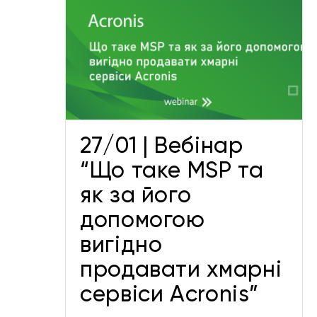
 таке
30/09 Вебінар “Як
го
захиститися від витоку
но
інформації та кібератак за
ервіси
допомогою рішень
Senhasegura”
Заходи
27/01 | Вебінар
“Що таке MSP та
як за його
допомогою
вигідно
продавати хмарні
сервіси Acronis”