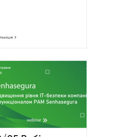
льніше