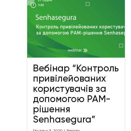
ль
х
омогою
egura”
Вебінар “Контроль
привілейованих
користувачів за
допомогою PAM-
рішення
Senhasegura”
Грудень 3, 2020
|
Заходи