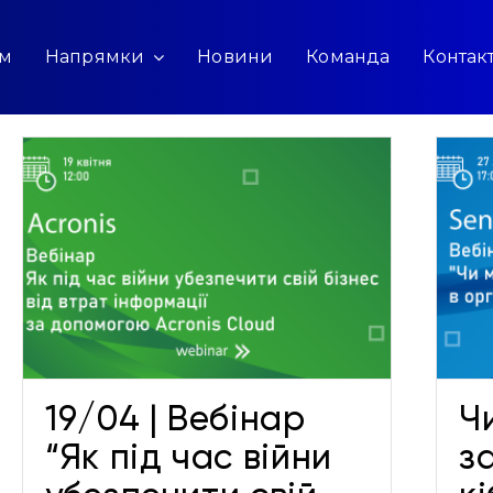
ам
Напрямки
Новини
Команда
Контак
Чи можливо забезпечити
кібербезпеку в організаціях
охорони здоров’я?
Новини
19/04 | Вебінар
Ч
“Як під час війни
з