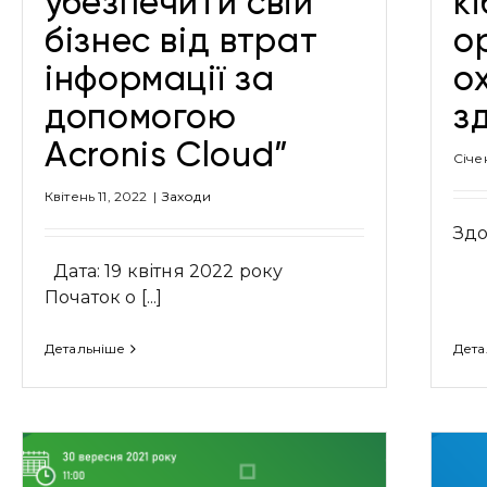
убезпечити свій
к
бізнес від втрат
о
інформації за
о
допомогою
з
Acronis Cloud”
Січе
Квітень 11, 2022
|
Заходи
Здо
Дата: 19 квітня 2022 року
Початок о [...]
Детальніше
Дета