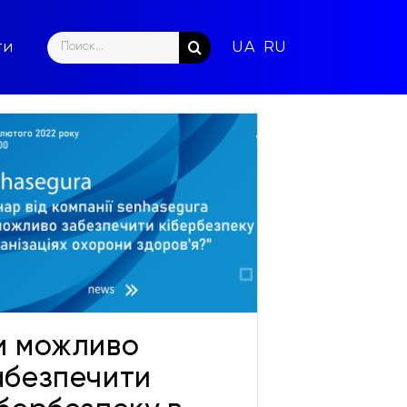
Search
ти
for:
и можливо
абезпечити