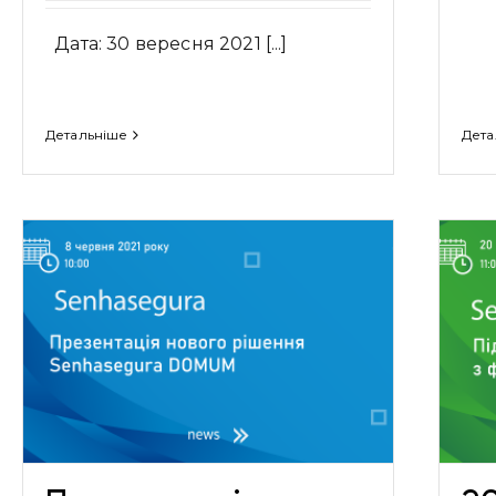
Дата: 30 вересня 2021 [...]
Детальніше
Дета
20/05 Вебінар “Підвищення
рівня ІТ-безпеки компанії з
функціоналом PAM
Senhasegura”
Заходи