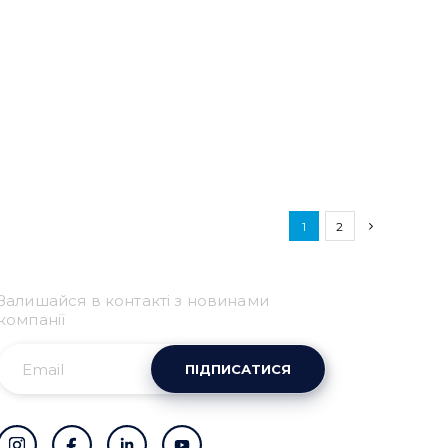
1
2
Привіт 👋, чим тобі
допомогти?
Залишайся в контакті з новинами
Ми зазвичай відповідаємо дуже швидко
компанії
ПІДПИСАТИСЯ
Надіслати повідомлення