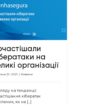
очастішали
ібератаки на
ликі організації
ень 31, 2021
|
Новини
гляду на тенденції
астішання кібератак
лених, як на [...]