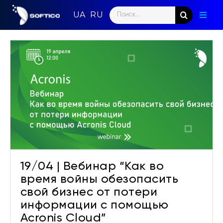
Skip
Search
to
Toggl
for:
content
Naviga
Главн
Парт
Напр
Ново
Кома
19/04 | Вебинар “Как во
Конт
время войны обезопасить
свой бизнес от потери
информации с помощью
Acronis Cloud”