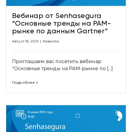
Вебинар от Senhasegura
“Основные тренды на PAM-
рынке по данным Gartner”
Август 16, 2021
|
Новости
Приглашаем вас посетить вебинар
Привіт 👋, чим тобі допомогти?
"Основные тренды на PAM-рынке по [...]
Ми зазвичай відповідаємо дуже швидко
Подробнее
Надіслати повідомлення