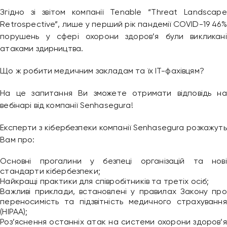
Згідно зі звітом компанії Tenable “Threat Landscape
Retrospective”, лише у перший рік пандемії COVID-19 46%
порушень у сфері охорони здоров’я були викликані
атаками здирництва.
Що ж робити медичним закладам та їх ІТ-фахівцям?
На це запитання Ви зможете отримати відповідь на
вебінарі від компанії Senhasegura!
Експерти з кібербезпеки компанії Senhasegura розкажуть
Вам про:
Основні прогалини у безпеці організацій та нові
стандарти кібербезпеки;
Найкращі практики для співробітників та третіх осіб;
Важливі приклади, встановлені у правилах Закону про
переносимість та підзвітність медичного страхування
(HIPAA);
Роз’яснення останніх атак на системи охорони здоров’я