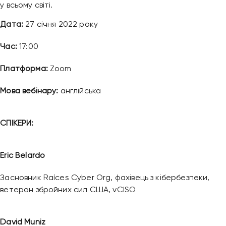
у всьому світі.
Дата:
27 січня 2022 року
Час:
17:00
Платформа:
Zoom
Мова вебінару:
англійська
СПІКЕРИ:
Eric Belardo
Засновник Raíces Cyber Org, фахівець з кібербезпеки,
Привіт 👋, чим тобі допомогти?
ветеран збройних сил США, vCISO
Ми зазвичай відповідаємо дуже швидко
David Muniz