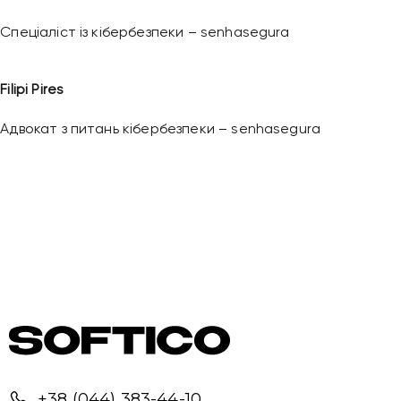
Надіслати повідомлення
Спеціаліст із кібербезпеки – senhasegura
Filipi Pires
Адвокат з питань кібербезпеки – senhasegura
РЕЄСТРАЦІЯ
+38 (044) 383-44-10