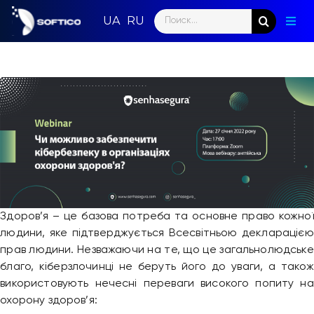
Skip
Search
to
Togg
for:
content
Navig
Голо
Пар
Нап
Нов
Ком
Здоров’я – це базова потреба та основне право кожної
Конт
людини, яке підтверджується Всесвітньою декларацією
прав людини. Незважаючи на те, що це загальнолюдське
благо, кіберзлочинці не беруть його до уваги, а також
використовують нечесні переваги високого попиту на
охорону здоров’я: