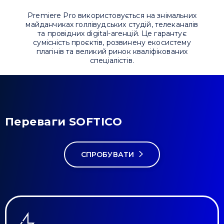
Premiere Pro використовується на знімальних
майданчиках голлівудських студій, телеканалів
та провідних digital-агенцій. Це гарантує
сумісність проєктів, розвинену екосистему
плагінів та великий ринок кваліфікованих
спеціалістів.
Переваги SOFTICO
СПРОБУВАТИ