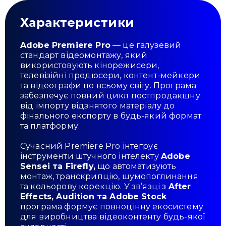
Характеристики
Adobe Premiere Pro
— це галузевий
стандарт відеомонтажу, який
використовують кінорежисери,
телевізійні продюсери, контент-мейкери
та відеографи по всьому світу. Програма
забезпечує повний цикл постпродакшну:
від імпорту відзнятого матеріалу до
фінального експорту в будь-який формат
та платформу.
Сучасний Premiere Pro інтегрує
інструменти штучного інтелекту
Adobe
Sensei та Firefly,
що автоматизують
монтаж, транскрипцію, шумопоглинання
та кольорову корекцію. У зв’язці з
After
Effects, Audition та Adobe Stock
програма формує повноцінну екосистему
для виробництва відеоконтенту будь-якої