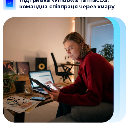
Підтримка Windows та macOS,
командна співпраця через хмару