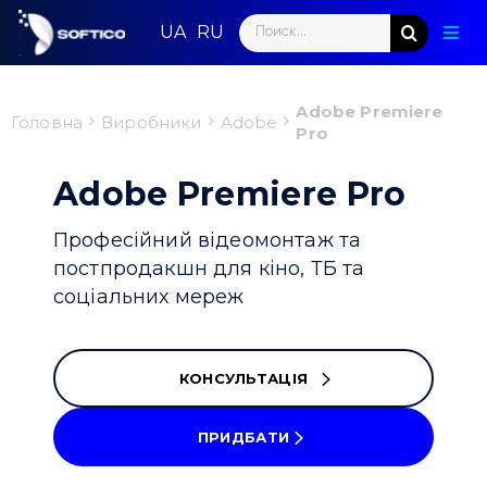
Skip
Search
to
Togg
for:
content
Navig
Голо
Adobe Premiere
Головна
Виробники
Adobe
Pro
Пар
Adobe Premiere Pro
Нап
Професійний відеомонтаж та
Нов
постпродакшн для кіно, ТБ та
соціальних мереж
Ком
Конт
КОНСУЛЬТАЦІЯ
ПРИДБАТИ