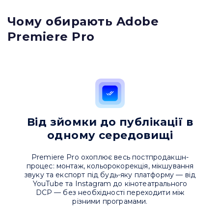
Чому обирають Adobe
Premiere Pro
Від зйомки до публікації в
одному середовищі
Premiere Pro охоплює весь постпродакшн-
процес: монтаж, кольорокорекція, мікшування
звуку та експорт під будь-яку платформу — від
YouTube та Instagram до кінотеатрального
Привіт 👋, чим тобі допомогти?
DCP — без необхідності переходити між
різними програмами.
Ми зазвичай відповідаємо дуже швидко