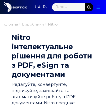
Skip
Search
to
Togg
for:
content
Navig
Голо
Головна
Виробники
Nitro
Пар
Nitro —
Нап
інтелектуальне
рішення для роботи
Нов
з PDF, eSign та
Ком
документами
Конт
Редагуйте, конвертуйте,
підписуйте, захищайте та
автоматизуйте роботу з PDF-
документами. Nitro поєднує