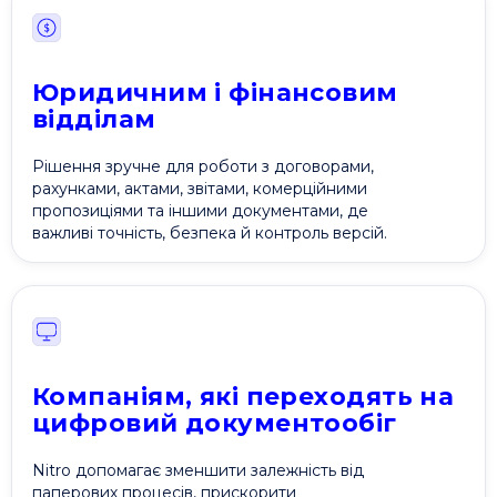
Привіт 👋, чим тобі допомогти?
Юридичним і фінансовим
відділам
Ми зазвичай відповідаємо дуже швидко
Рішення зручне для роботи з договорами,
Надіслати повідомлення
рахунками, актами, звітами, комерційними
пропозиціями та іншими документами, де
важливі точність, безпека й контроль версій.
Компаніям, які переходять на
цифровий документообіг
Nitro допомагає зменшити залежність від
паперових процесів, прискорити