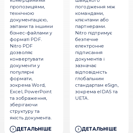
комерційними
швидкого
пропозиціями,
погодження між
технічною
командами,
документацією,
клієнтами або
звітами та іншими
партнерами.
бізнес-файлами у
Nitro підтримує
форматі PDF.
безпечне
Nitro PDF
електронне
дозволяє
підписання
конвертувати
документів і
документи у
зазначає
популярні
відповідність
формати,
глобальним
зокрема Word,
стандартам eSign,
Excel, PowerPoint
зокрема eIDAS та
та зображення,
UETA.
зберігаючи
структуру та
якість документа.
ДЕТАЛЬНІШЕ
ДЕТАЛЬНІШЕ