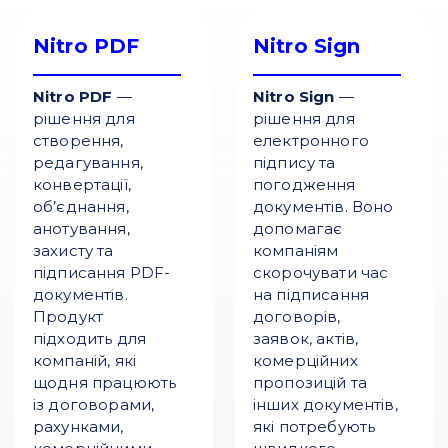
Nitro PDF
Nitro Sign
Nitro PDF
—
Nitro Sign
—
рішення для
рішення для
створення,
електронного
редагування,
підпису та
конвертації,
погодження
об’єднання,
документів. Воно
анотування,
допомагає
захисту та
компаніям
підписання PDF-
скорочувати час
документів.
на підписання
Продукт
договорів,
підходить для
заявок, актів,
компаній, які
комерційних
щодня працюють
пропозицій та
із договорами,
інших документів,
рахунками,
які потребують