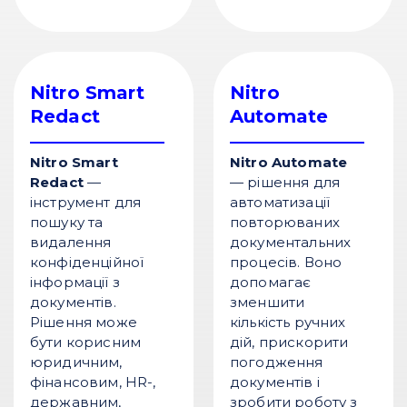
Nitro Smart
Nitro
Redact
Automate
Nitro Smart
Nitro Automate
Redact
—
— рішення для
інструмент для
автоматизації
пошуку та
повторюваних
видалення
документальних
конфіденційної
процесів. Воно
інформації з
допомагає
документів.
зменшити
Рішення може
кількість ручних
бути корисним
дій, прискорити
юридичним,
погодження
фінансовим, HR-,
документів і
державним,
зробити роботу з