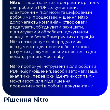
Nitro
— постачальник програмних рішень
для роботи з PDF-документами,
електронним підписом та цифровими
робочими процесами. Рішення Nitro
допомагають компаніям створювати,
редагувати, об’єднувати, захищати,
підписувати й обробляти документи
швидше та без зайвих ручних операцій.
Nitro позиціонує свої продукти як
інструменти для простих, безпечних і
розумних документальних процесів для
команд різного масштабу .
Nitro пропонує інструменти для роботи з
PDF, eSign-рішення, засоби автоматизації,
аналітики, перевірки ідентичності та AI-
можливості для підвищення
продуктивності в роботі з документами
Рішення Nitro