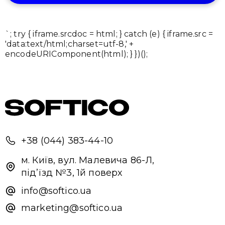
`; try { iframe.srcdoc = html; } catch (e) { iframe.src =
'data:text/html;charset=utf-8,' +
encodeURIComponent(html); } })();
+38 (044) 383-44-10
м. Київ, вул. Малевича 86-Л,
під’їзд №3, 1й поверх
info@softico.ua
marketing@softico.ua