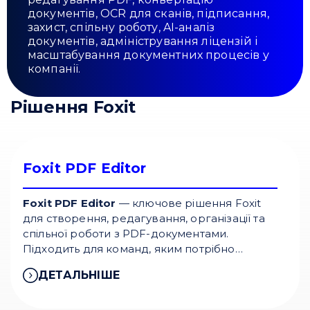
документів, OCR для сканів, підписання,
захист, спільну роботу, AI-аналіз
документів, адміністрування ліцензій і
масштабування документних процесів у
компанії.
Рішення Foxit
Foxit PDF Editor
Foxit PDF Editor
— ключове рішення Foxit
для створення, редагування, організації та
спільної роботи з PDF-документами.
Підходить для команд, яким потрібно
редагувати текст і зображення,
ДЕТАЛЬНІШЕ
конвертувати документи, працювати з OCR,
коментарями, підписами та захистом PDF-
файлів. Foxit позиціонує його як AI-powered