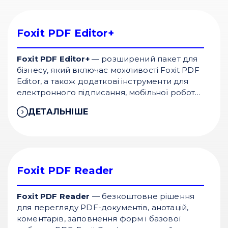
PDF solution для роботи з документами.
Foxit PDF Editor+
Foxit PDF Editor+
— розширений пакет для
бізнесу, який включає можливості Foxit PDF
Editor, а також додаткові інструменти для
електронного підписання, мобільної роботи,
Smart Redact, шаблонів і workflow
ДЕТАЛЬНІШЕ
management. За офіційним описом Foxit,
Editor+ включає PDF Editor, Foxit eSign із 150
envelopes, Smart Redact, mobile app і
Document Management System.
Foxit PDF Reader
Foxit PDF Reader
— безкоштовне рішення
для перегляду PDF-документів, анотацій,
коментарів, заповнення форм і базової