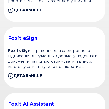
роботи з PDF. Foxit Reader доступний для
Windows, macOS, Android, iOS та web.
ДЕТАЛЬНІШЕ
Foxit eSign
Foxit eSign
— рішення для електронного
підписання документів. Дає змогу надсилати
документи на підпис, отримувати підписи,
відстежувати статуси та працювати з
шаблонами. Foxit пропонує плани eSign
ДЕТАЛЬНІШЕ
Essentials для індивідуального використання
та eSign Business для компаній.
Foxit AI Assistant