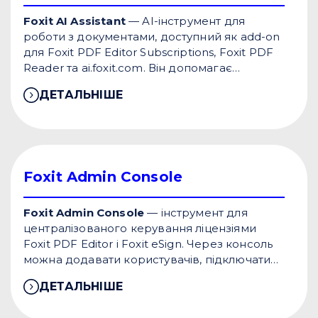
Foxit AI Assistant
— AI-інструмент для
роботи з документами, доступний як add-on
для Foxit PDF Editor Subscriptions, Foxit PDF
Reader та ai.foxit.com. Він допомагає
швидше працювати з документами за
ДЕТАЛЬНІШЕ
допомогою AI-функцій у середовищі Foxit.
Foxit Admin Console
Foxit Admin Console
— інструмент для
централізованого керування ліцензіями
Foxit PDF Editor і Foxit eSign. Через консоль
можна додавати користувачів, підключати
SSO та Active Directory, керувати групами,
ДЕТАЛЬНІШЕ
ліцензіями й оновленнями.