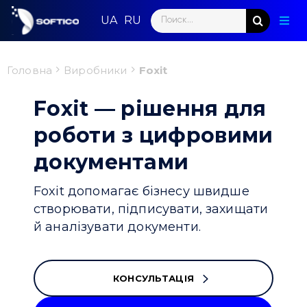
Skip
Search
to
Togg
for:
content
Navig
Голо
Головна
Виробники
Foxit
Пар
Foxit — рішення для
Нап
роботи з цифровими
документами
Нов
Foxit допомагає бізнесу швидше
Ком
створювати, підписувати, захищати
й аналізувати документи.
Конт
КОНСУЛЬТАЦІЯ