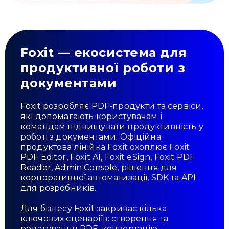
Foxit — екосистема для
продуктивної роботи з
документами
Foxit розробляє PDF-продукти та сервіси,
які допомагають користувачам і
командам підвищувати продуктивність у
роботі з документами. Офіційна
продуктова лінійка Foxit охоплює Foxit
PDF Editor, Foxit AI, Foxit eSign, Foxit PDF
Reader, Admin Console, рішення для
корпоративної автоматизації, SDK та API
для розробників.
Для бізнесу Foxit закриває кілька
ключових сценаріїв: створення та
редагування PDF, конвертацію