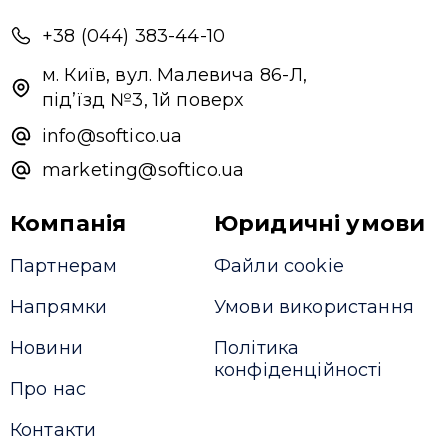
+38 (044) 383-44-10
м. Київ, вул. Малевича 86-Л,
під’їзд №3, 1й поверх
info@softico.ua
marketing@softico.ua
Привіт 👋, чим тобі допомогти?
Ми зазвичай відповідаємо дуже швидко
Компанія
Юридичні умови
Партнерам
Файли cookie
Надіслати повідомлення
Напрямки
Умови використання
Новини
Політика
конфіденційності
Про нас
Контакти