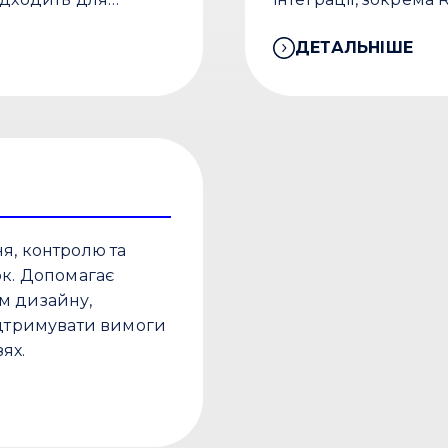
ння.
ДЕТАЛЬНІШЕ
я, контролю та
ок. Допомагає
м дизайну,
ідтримувати вимоги
зях.