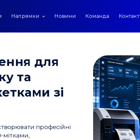
м
Напрямки
Новини
Команда
Контак
ення для
ку та
етками зі
створювати професійні
D-мітками,