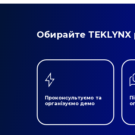
Обирайте TEKLYNX 
Проконсультуємо та
П
організуємо демо
о