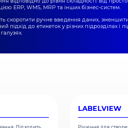
ня відповідно до рівня складності: від прост
ацією ERP, WMS, MRP та інших бізнес-систем.
ь скоротити ручне введення даних, зменшити
ий підхід до етикеток у різних підрозділах і 
галузях.
LABELVIEW
вання. Підходить
Рішення для створе