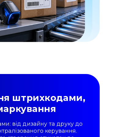
ня штрихкодами,
 маркування
ми: від дизайну та друку до
ентралізованого керування.