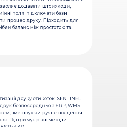
Дозволяє додавати штрихкоди,
змінні поля, підключати бази
ати процес друку. Підходить для
ібен баланс між простотою та
изації друку етикеток. SENTINEL
 друк безпосередньо з ERP, WMS
истем, зменшуючи ручне введення
ок. Підтримує різні методи
RESTful API.