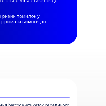
ого створення етикеток до
 ризик помилок у
підтримати вимоги до
ння barcode-етикеток середнього