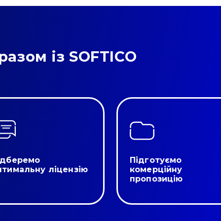
разом із SOFTICO
ідберемо
Підготуємо
птимальну ліцензію
комерційну
пропозицію