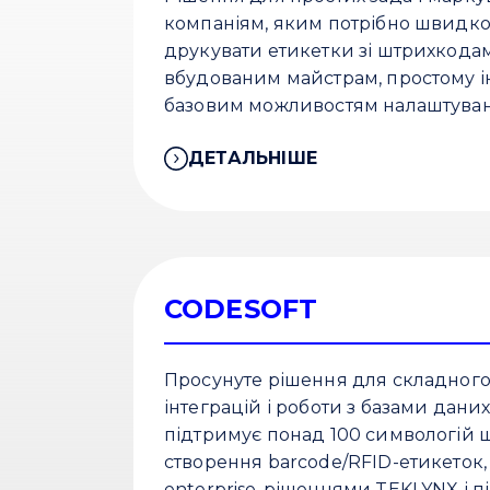
компаніям, яким потрібно швидко
друкувати етикетки зі штрихкода
вбудованим майстрам, простому і
базовим можливостям налаштуван
ДЕТАЛЬНІШЕ
CODESOFT
Просунуте рішення для складного
інтеграцій і роботи з базами дан
підтримує понад 100 символогій 
створення barcode/RFID-етикеток, 
enterprise-рішеннями TEKLYNX і п