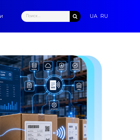
Search
ти
for: