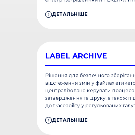
масштабованих процесів маркува
ДЕТАЛЬНІШЕ
LABEL ARCHIVE
Рішення для безпечного зберіганн
відстеження змін у файлах етикет
централізовано керувати процесо
затвердження та друку, а також п
до traceability у регульованих галу
ДЕТАЛЬНІШЕ