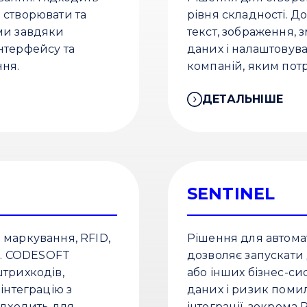
 створювати та
рівня складності. 
ми завдяки
текст, зображення, 
нтерфейсу та
даних і налаштовув
ня.
компаній, яким потр
гнучкістю.
ДЕТАЛЬНІШЕ
SENTINEL
 маркування, RFID,
Рішення для автомат
их. CODESOFT
дозволяє запускати
штрихкодів,
або інших бізнес-с
інтеграцію з
даних і ризик помил
ідходить для
інтеграції, зокрема 