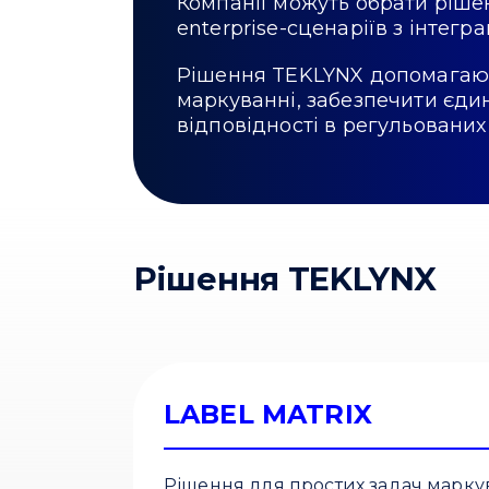
Компанії можуть обрати рішен
enterprise-сценаріїв з інтегр
Рішення TEKLYNX допомагают
маркуванні, забезпечити єдин
відповідності в регульованих 
Рішення TEKLYNX
LABEL MATRIX
Рішення для простих задач марку