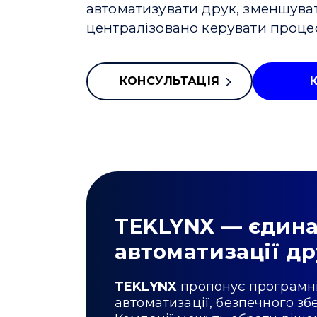
автоматизувати друк, зменшуват
централізовано керувати проце
КОНСУЛЬТАЦІЯ
TEKLYNX — єдина
автоматизації д
TEKLYNX
пропонує програмні
автоматизації, безпечного зб