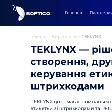
Skip
to
content
Головна
Партнера
Головна
Виробники
TEKLYNX
TEKLYNX — ріш
створення, дру
керування етик
штрихкодами
TEKLYNX допомагає компаніям 
етикетки зі штрихкодами та RFI