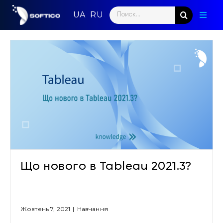
Skip
Search
to
Toggl
for:
content
Naviga
Голо
Парт
Напр
Нови
Кома
Що нового в Tableau 2021.3?
Конт
Жовтень 7, 2021
|
Навчання