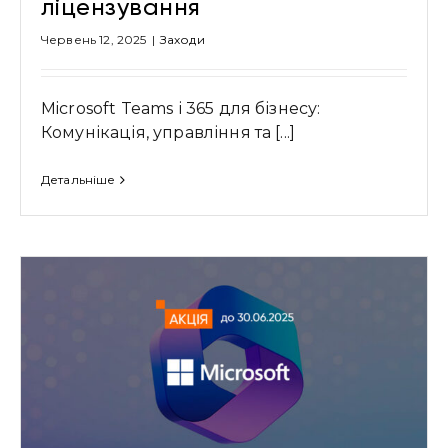
ліцензування
Червень 12, 2025
|
Заходи
Microsoft Teams і 365 для бізнесу:
Комунікація, управління та [...]
Детальніше
Привіт 👋, чим тобі допомогти?
Ми зазвичай відповідаємо дуже швидко
Надіслати повідомлення