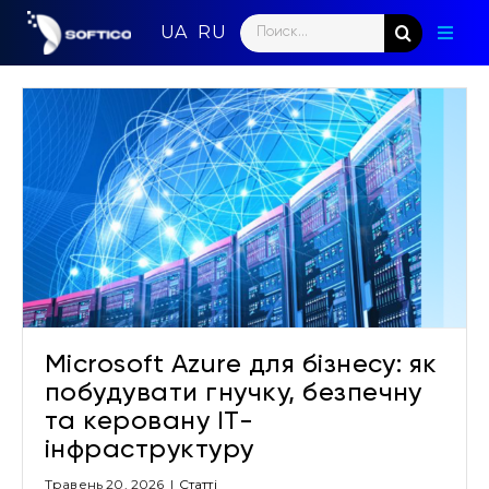
Skip
Search
to
Toggl
for:
content
Naviga
Голо
Парт
Напр
Нови
Кома
Microsoft Azure для бізнесу: як
Конт
побудувати гнучку, безпечну
та керовану ІТ-
інфраструктуру
Травень 20, 2026
|
Cтатті