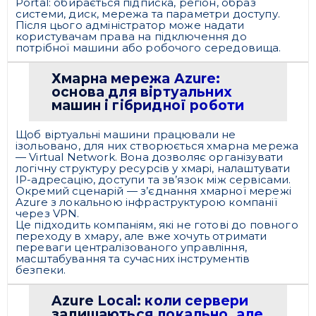
Portal: обирається підписка, регіон, образ
системи, диск, мережа та параметри доступу.
Після цього адміністратор може надати
користувачам права на підключення до
потрібної машини або робочого середовища.
Хмарна мережа Azure:
основа для віртуальних
машин і гібридної роботи
Щоб віртуальні машини працювали не
ізольовано, для них створюється хмарна мережа
— Virtual Network. Вона дозволяє організувати
логічну структуру ресурсів у хмарі, налаштувати
IP-адресацію, доступи та зв’язок між сервісами.
Окремий сценарій — з’єднання хмарної мережі
Azure з локальною інфраструктурою компанії
через VPN.
Це підходить компаніям, які не готові до повного
переходу в хмару, але вже хочуть отримати
переваги централізованого управління,
масштабування та сучасних інструментів
безпеки.
Azure Local: коли сервери
залишаються локально, але