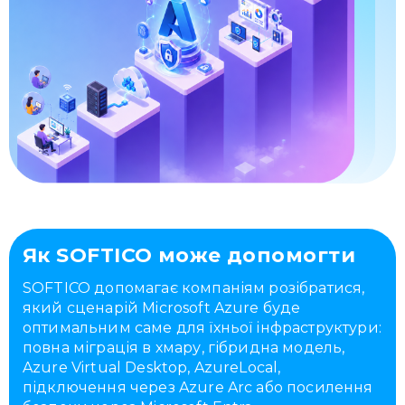
Як SOFTICO може допомогти
SOFTICO допомагає компаніям розібратися,
який сценарій Microsoft Azure буде
оптимальним саме для їхньої інфраструктури:
повна міграція в хмару, гібридна модель,
Azure Virtual Desktop, AzureLocal,
підключення через Azure Arc або посилення