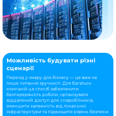
Можливість будувати різні
сценарії
Перехід у хмару для бізнесу — це вже не
лише питання зручності. Для багатьох
компаній це спосіб забезпечити
безперервність роботи, організувати
віддалений доступ для співробітників,
зменшити залежність від локальної
інфраструктури та підвищити рівень безпеки.