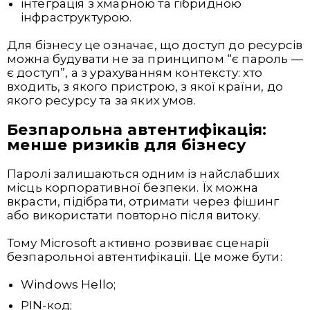
інтеграція з хмарною та гібридною
інфраструктурою.
Для бізнесу це означає, що доступ до ресурсів
можна будувати не за принципом “є пароль —
є доступ”, а з урахуванням контексту: хто
входить, з якого пристрою, з якої країни, до
якого ресурсу та за яких умов.
Привіт 👋, чим тобі допомогти?
Безпарольна автентифікація:
Ми зазвичай відповідаємо дуже швидко
менше ризиків для бізнесу
Паролі залишаються одним із найслабших
Надіслати повідомлення
місць корпоративної безпеки. Їх можна
вкрасти, підібрати, отримати через фішинг
або використати повторно після витоку.
Тому Microsoft активно розвиває сценарії
безпарольної автентифікації. Це може бути:
Windows Hello;
PIN-код;