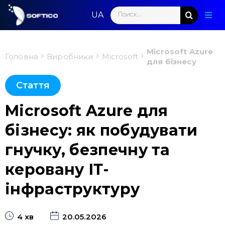
Skip
Search
to
Togg
for:
content
Navig
Голо
Microsoft Azure
Головна
Виробники
Microsoft
для бізнесу
Пар
Стаття
Нап
Microsoft Azure для
Нов
бізнесу: як побудувати
Ком
гнучку, безпечну та
керовану ІТ-
Конт
інфраструктуру
4 хв
20.05.2026