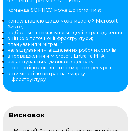
безпеки через Microsoft Entra.
Команда SOFTICO може допомогти з:
консультацією щодо можливостей Microsoft
Azure;
підбором оптимальної моделі впровадження;
оцінкою поточної інфраструктури;
плануванням міграції;
налаштуванням віддалених робочих столів;
впровадженням Microsoft Entra та MFA;
налаштуванням умовного доступу;
інтеграцією локальних і хмарних ресурсів;
оптимізацією витрат на хмарну
інфраструктуру.
Висновок
Microsoft Azure дає бізнесу можливість