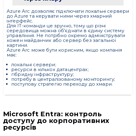
Azure Arc дозволяє підключати локальні сервери
до Azure та керувати ними через хмарний
інтерфейс.
Для ІТ-команди це зручно, тому що різні
середовища можна об’єднати в єдину систему
управління. Не потрібно окремо адмініструвати
кожен майданчик або сервер без загальної
картини.
Azure Arc може бути корисним, якщо компанія
має:
локальні сервери;
ресурси в кількох датацентрах;
гібридну інфраструктуру;
потребу в централізованому моніторингу;
поступову стратегію переходу до хмари.
Microsoft Entra: контроль
доступу до корпоративних
ресурсів