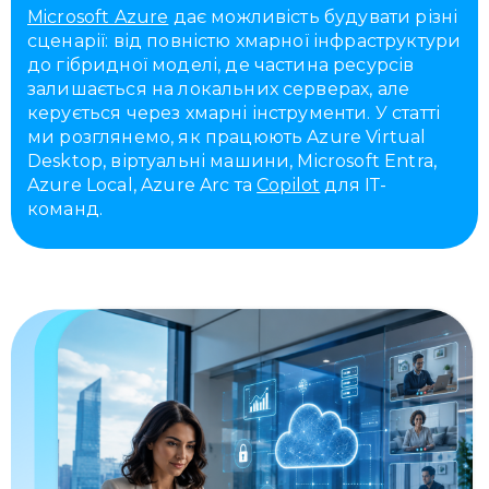
Microsoft Azure
дає можливість будувати різні
сценарії: від повністю хмарної інфраструктури
до гібридної моделі, де частина ресурсів
залишається на локальних серверах, але
керується через хмарні інструменти. У статті
ми розглянемо, як працюють Azure Virtual
Desktop, віртуальні машини, Microsoft Entra,
Azure Local, Azure Arc та
Copilot
для ІТ-
команд.