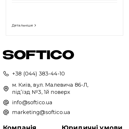
Детальніше
+38 (044) 383-44-10
Привіт 👋, чим тобі допомогти?
м. Київ, вул. Малевича 86-Л,
Ми зазвичай відповідаємо дуже швидко
під’їзд №3, 1й поверх
info@softico.ua
Надіслати повідомлення
marketing@softico.ua
Компанія
Юридичні умови