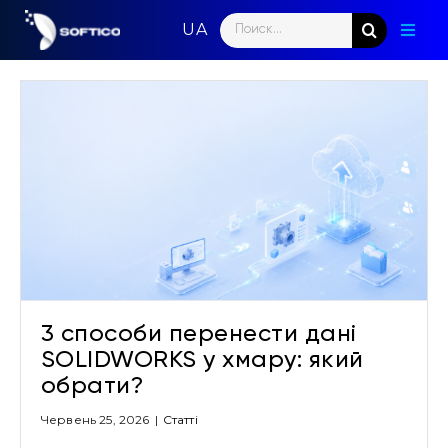
Skip
Search
to
Toggl
for:
content
Naviga
Голо
Парт
Напр
Нови
Кома
3 способи перенести дані
Конт
SOLIDWORKS у хмару: який
обрати?
Червень 25, 2026
|
Cтатті