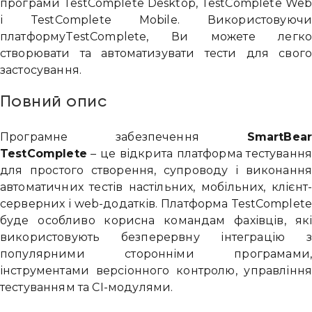
програми TestComplete Desktop, TestComplete We
і TestComplete Mobile. Використовуюч
платформуTestComplete, Ви можете легк
створювати та автоматизувати тести для свог
застосування.
Повний опис
Програмне забезпечення
SmartBea
TestComplete
– це відкрита платформа тестуванн
для простого створення, супроводу і виконанн
автоматичних тестів настільних, мобільних, клієнт
серверних і web-додатків. Платформа TestComplet
буде особливо корисна командам фахівців, як
використовують безперервну інтеграцію 
популярними сторонніми програмами
інструментами версіонного контролю, управлінн
тестуванням та CI-модулями.