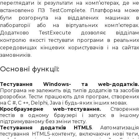
переглядати їх результати на комп’ютерах, де н
встановлено ПЗ TestComplete. Платформа мож
бути розгорнута на віддалених машинах 
лабораторії або на віртуальних комп’ютерах
Додатково TestExecute дозволяє відділа
контролю якості тестувати програми в реальни
середовищах кінцевих користувачів і на сайта
замовників.
Привіт 👋, чим тобі допомогти?
Основні функції:
Ми зазвичай відповідаємо дуже швидко
Тестування Windows- та web-додатків
Програма не залежить від типів додатків та засобі
розробки. Тести працюють для програм, створени
Надіслати повідомлення
на C #, C ++, Delphi, Java і будь-яких інших мовах.
Кросбраузерне web-тестування.
Створенн
тестів в одному браузері і запуск в іншом
підтримуваному без зміни тесту.
Тестування додатків HTML5
. Автоматизаці
тестування HTML5-контенту, включаючи нові теги