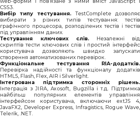
web-форми і пов’язане з ними вміст JavaScript 
CSS3.
Вибір типу тестування.
TestComplete дозволя
вибирати з різних типів тестування: тесті
графічного процесора, розподілених тестів і тесті
під управлінням даних.
Тестування ключових слів.
Незалежні ві
скриптів тести ключових слів і простий інтерфей
користувача дозволяють швидко запускат
створення автоматизованих перевірок.
Функціональне тестування RIA-додатків
Перевірка надійності та функціоналу додаткі
HTML5, Flash, Flex, AIR і Silverlight.
Інтегрована підтримка сторонніх рішень
Інтеграція з JIRA, Axosoft, Bugzilla і т.д. Підтримк
найбільш популярних елементів управлінн
інтерфейсом користувача, включаючи extJS 4
JavaFX2, Developer Express, Infragistics, Rogue Wave
Telerik, .NET.