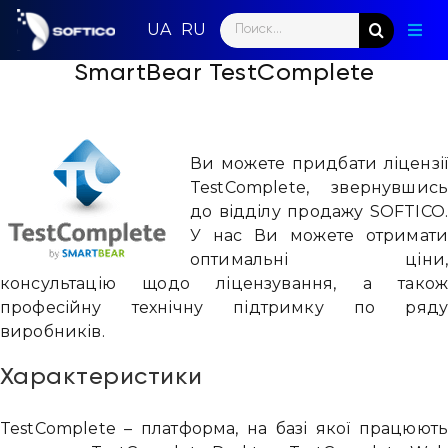
Skip
Search
to
Togg
for:
content
Navig
SmartBear TestComplete
Голо
Пар
Ви можете придбати ліцензі
Нап
TestComplete, звернувшис
до відділу продажу SOFTICO
Нов
У нас Ви можете отримат
оптимальні ціни
Ком
консультацію щодо ліцензування, а тако
професійну технічну підтримку по ряд
Конт
виробників.
Характеристики
TestComplete – платформа, на базі якої працюют