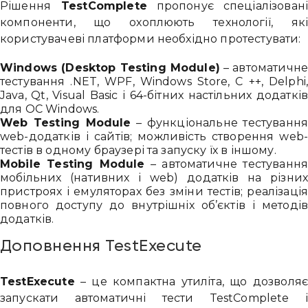
Рішення
TestComplete
пропонує спеціалізован
компоненти, що охоплюють технології, як
користувачеві платформи необхідно протестувати:
Windows (Desktop Testing Module)
– автоматичн
тестування .NET, WPF, Windows Store, C ++, Delphi
Java, Qt, Visual Basic і 64-бітних настільних додаткі
для ОС Windows.
Web Testing Module
– функціональне тестуванн
web-додатків і сайтів; можливість створення web
тестів в одному браузері та запуску їх в іншому.
Mobile Testing Module
– автоматичне тестуванн
мобільних (нативних і web) додатків на різни
пристроях і емуляторах без зміни тестів; реалізаці
повного доступу до внутрішніх об’єктів і методі
додатків.
Доповнення TestExecute
TestExecute
– це компактна утиліта, що дозволя
запускати автоматичні тести TestComplete 