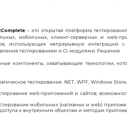
tComplete
– это открытая платформа тестировани
ольных, мобильных, клиент-серверных и web-пр
тов, использующих непрерывную интеграцию с
авления тестированием и CI-модулями. Решение
нные компоненты, охватывающие технологии, ко
атическое тестирование .NET, WPF, Windows Store, C+
тирование web-приложений и сайтов; возможност
естирование мобильных (нативных и web) приложен
 доступа к внутренним объектам и методам прилож