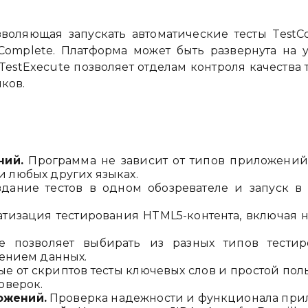
зволяющая запускать автоматические тесты TestC
tComplete. Платформа может быть развернута на
estExecute позволяет отделам контроля качества
ков.
ний.
Программа не зависит от типов приложений 
 и любых других языках.
дание тестов в одном обозревателе и запуск в
тизация тестирования HTML5-контента, включая 
te позволяет выбирать из разных типов тестир
лением данных.
е от скриптов тесты ключевых слов и простой пол
оверок.
ожений.
Проверка надежности и функционала приложе