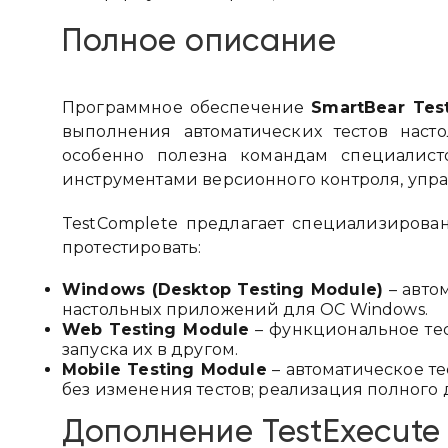
Полное описание
Программное обеспечение
SmartBear Tes
выполнения автоматических тестов наст
особенно полезна командам специалис
инструментами версионного контроля, упр
TestComplete предлагает специализирова
протестировать:
Windows (Desktop Testing Module)
– автом
настольных приложений для ОС Windows.
Web Testing Module
– функциональное тес
запуска их в другом.
Mobile Testing Module
– автоматическое т
без изменения тестов; реализация полного
Дополнение TestExecute