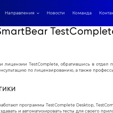
Направления
Новости
Команда
Конта
SmartBear TestComplet
и лицензии TestComplete, обратившись в отдел п
онсультацию по лицензированию, а также професс
тики
 работают программы TestComplete Desktop, TestCom
здавать и автоматизировать тесты для своего прил