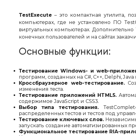
TestExecute
– это компактная утилита, по
компьютерах, где не установлено ПО Tes
виртуальных компьютерах. Дополнительно T
конечных пользователей и на сайтах заказчи
Основные функции:
Тестирование Windows- и web-приложе
программ, созданных на C#, C++, Delphi, Java
Кроссбраузерное web-тестирование.
Соз
изменения теста.
Тестирование приложений HTML5.
Автома
содержимое JavaScript и CSS3.
Выбор типа тестирования.
TestComple
распределенных тестов и тестов под управ
Тестирование ключевых слов.
Независимы
запускать создание автоматизированных пр
Функциональное тестирование RIA-прил