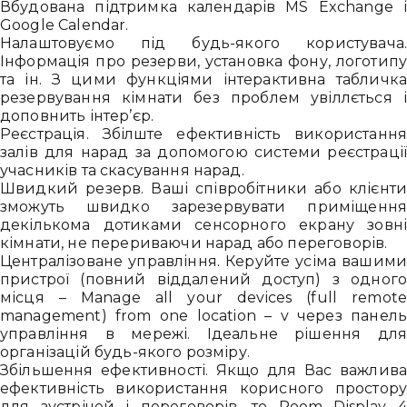
Вбудована підтримка календарів MS Exchange 
Google Calendar.
Налаштовуємо під будь-якого користувача
Інформація про резерви, установка фону, логотип
та ін. З цими функціями інтерактивна табличк
резервування кімнати без проблем увіллється 
доповнить інтер’єр.
Реєстрація. Збілште ефективність використанн
залів для нарад за допомогою системи реєстраці
учасників та скасування нарад.
Швидкий резерв. Ваші співробітники або клієнт
зможуть швидко зарезервувати приміщенн
Привіт 👋, чим тобі допомогти?
декількома дотиками сенсорного екрану зовн
кімнати, не перериваючи нарад або переговорів.
Ми зазвичай відповідаємо дуже швидко
Централізоване управління. Керуйте усіма вашим
пристрої (повний віддалений доступ) з одног
місця – Manage all your devices (full remot
Надіслати повідомлення
management) from one location – v через панел
управління в мережі. Ідеальне рішення дл
організацій будь-якого розміру.
Збільшення ефективності. Якщо для Вас важлив
ефективність використання корисного простор
для зустрічей і переговорів, то Room Display 