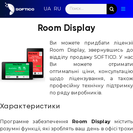
Skip
Search
to
Togg
for:
content
Navig
Голо
Room Display
Пар
Ви можете придбати ліцензі
Room Display, звернувшись д
Нап
відділу продажу SOFTICO. У на
Ви можете отримат
Нов
оптимальні ціни, консультаці
щодо ліцензування, а тако
Ком
професійну технічну підтримк
по ряду виробників.
Конт
Характеристики
Програмне забезпечення
Room Display
містит
розумні функції, які зроблять ваш день в офісі трох