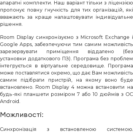
апаратні комплекти. Наш варіант тільки з ліцензіє
пропонує повну гнучкість для тих організацій, як
вважають за краще налаштовувати індивідуальн
рішення.
Room Display синхронізуємо з Microsoft Exchange 
Google Apps, забезпечуючи тим самим можливіст
зарезервувати приміщення віддалено (бе
установки додаткового ПЗ). Програма без пробле
інтегрується в віртуальне середовище. Програм
може поставлятися окремо, що дає Вам можливіст
самим підібрати пристрій, на якому воно буд
встановлено. Room Display 4 можна встановити н
будь-які планшети розміром 7 або 10 дюймів з О
Android.
Можливості:
Синхронізація з встановленою системою