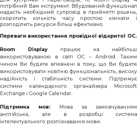
потрібний Вам інструмент. Вбудований функціона
надасть необхідний супровід в прийнятті рішень
скоротить кількість часу простою кімнати 
розподілить ресурси більш ефективно.
Переваги використання провідної відкритої ОС.
Room Display
працює на найбіль
використовуваною в світі ОС – Android. Таки
чином Ви будете впевнені в тому, що Ви будет
використовувати новітню функціональність, висок
надійність і стабільність системи. Підтриму
системи календарного органайзера Microsof
Exchange і Google Calendar.
Підтримка мов:
Мова за замовчування
англійська, але в розробці систем
інтелектуального розпізнавання мови.