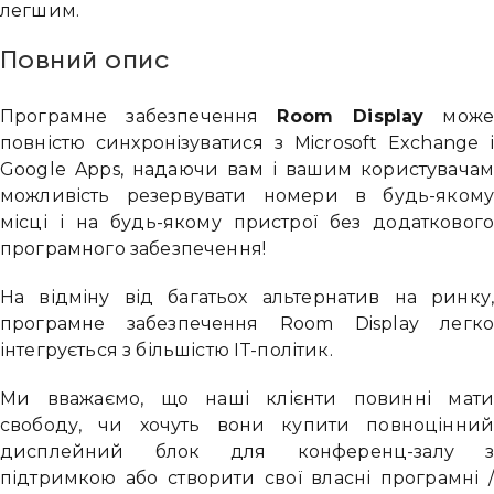
легшим.
Повний опис
Програмне забезпечення
Room Display
мож
повністю синхронізуватися з Microsoft Exchange 
Google Apps, надаючи вам і вашим користувача
можливість резервувати номери в будь-яком
місці і на будь-якому пристрої без додатковог
програмного забезпечення!
На відміну від багатьох альтернатив на ринку
програмне забезпечення Room Display легк
інтегрується з більшістю IT-політик.
Ми вважаємо, що наші клієнти повинні мат
свободу, чи хочуть вони купити повноцінни
дисплейний блок для конференц-залу 
підтримкою або створити свої власні програмні 