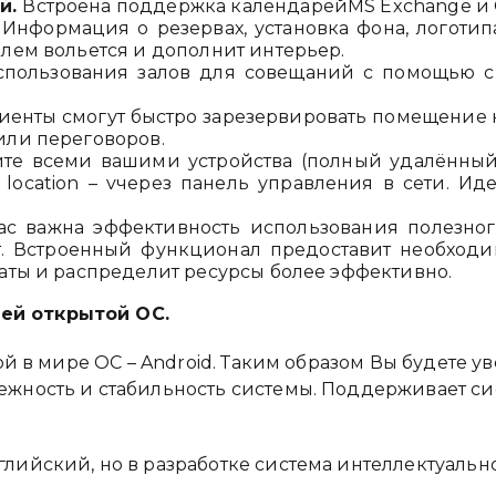
й.
Встроена поддержка календарейMS Exchange и G
. Информация о резервах, установка фона, логоти
лем вольется и дополнит интерьер.
использования залов для совещаний с помощью 
енты смогут быстро зарезервировать помещение 
или переговоров.
те всеми вашими устройства (полный удалённый д
ne location – vчерез панель управления в сети. 
ас важна эффективность использования полезного
нт. Встроенный функционал предоставит необход
аты и распределит ресурсы более эффективно.
ей открытой ОС.
й в мире ОС – Android. Таким образом Вы будете ув
ность и стабильность системы. Поддерживает сис
лийский, но в разработке система интеллектуальн