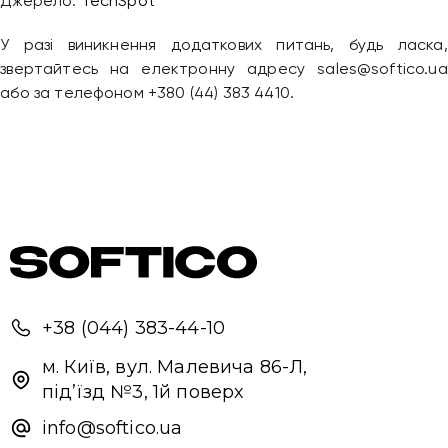
Джерело:
TechSpot
У разі виникнення додаткових питань, будь ласка,
звертайтесь на електронну адресу sales@softico.ua
Привіт 👋, чим тобі допомогти?
або за телефоном +380 (44) 383 4410.
Ми зазвичай відповідаємо дуже швидко
Надіслати повідомлення
+38 (044) 383-44-10
м. Київ, вул. Малевича 86-Л,
під’їзд №3, 1й поверх
info@softico.ua