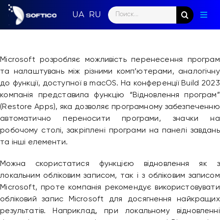
Skip
Search
to
Togg
for:
content
Navig
Голо
Microsoft розробляє можливість перенесення програм
Пар
та налаштувань між різними комп’ютерами, аналогічну
до функції, доступної в macOS. На конференції Build 2023
Нап
компанія представила функцію “Відновлення програм”
(Restore Apps), яка дозволяє програмному забезпеченню
Нов
автоматично переносити програми, значки на
робочому столі, закріплені програми на панелі завдань
Ком
та інші елементи.
Конт
Можна скористатися функцією відновлення як з
локальним обліковим записом, так і з обліковим записом
Microsoft, проте компанія рекомендує використовувати
обліковий запис Microsoft для досягнення найкращих
результатів. Наприклад, при локальному відновленні