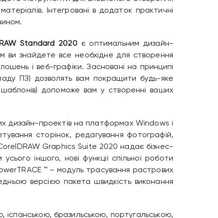
 матеріалів. Інтегровані в додаток практичні
чином.
DRAW Standard 2020
є оптимальним дизайн-
ам ви знайдете все необхідне для створення
лошень і веб-графіки. Засновані на принципі
ладу ПЗ) дозволять вам покращити будь-яке
 шаблонів) допоможе вам у створенні ваших
их дизайн-проектів на платформах Windows і
етування сторінок, редагування фотографій,
CorelDRAW Graphics Suite 2020 надає бізнес-
усього іншого, нові функції спільної роботи
PowerTRACE ™ – модуль трасування растрових
редньою версією пакета швидкість виконання
ю, іспанською, бразильською, португальською,