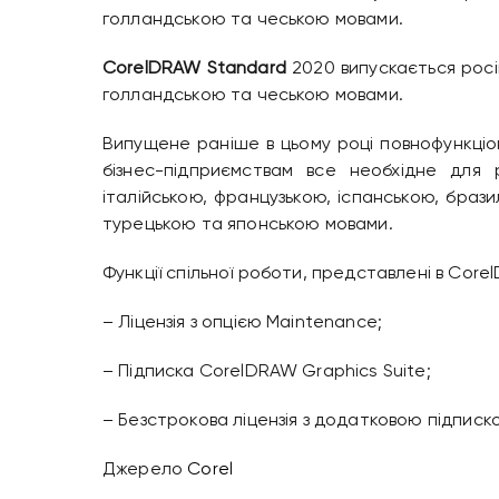
голландською та чеською мовами.
CorelDRAW Standard
2020 випускається росій
голландською та чеською мовами.
Випущене раніше в цьому році повнофункці
бізнес-підприємствам все необхідне для р
італійською, французькою, іспанською, браз
турецькою та японською мовами.
Функції спільної роботи, представлені в Corel
– Ліцензія з опцією Maintenance;
– Підписка CorelDRAW Graphics Suite;
– Безстрокова ліцензія з додатковою підписк
Джерело
Corel