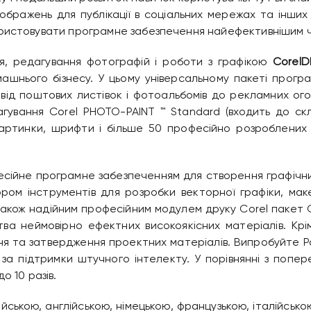
зображень для публікації в соціальних мережах та інших
ристовувати програмне забезпечення найефективнішим 
я, редагування фотографій і роботи з графікою
Corel
машнього бізнесу. У цьому універсальному пакеті прогр
– від поштових листівок і фотоальбомів до рекламних ого
ування Corel PHOTO-PAINT ™ Standard (входить до ск
картинки, шрифти і більше 50 професійно розроблених
сійне програмне забезпеченням для створення графічн
ром інструментів для розробки векторної графіки, мак
також надійним професійним модулем друку Corel пакет 
а неймовірно ефектних високоякісних матеріалів. Крім 
я та затвердження проектних матеріалів. Випробуйте 
 за підтримки штучного інтелекту. У порівнянні з попе
о 10 разів.
йською, англійською, німецькою, французькою, італійсько