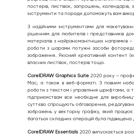
постерів, листівок, запрошень, календарів, 
інструменти та поради допоможуть вам вико
З надійними інструментами для макетуванн
рішенням для любителів і представників до
матеріалів з найрізноманітніших напрямків 
роботи з шарами потужні засоби фоторедаг
зображення. Якісний креативний контент (
власних листівок, постерів тощо.
CorelDRAW Graphics Suite
2020 року – профе
Mac, а також в веб-форматі. З повним набо
роботи з текстом і управління шрифтами, а 
підприємствам все необхідне для виробництв
суттєво спрощують обговорення, редагуванн
зображень у векторну графіку, який працює
багатьох складних операцій була підвищена д
CorelDRAW Essentials
2020 випускається росі