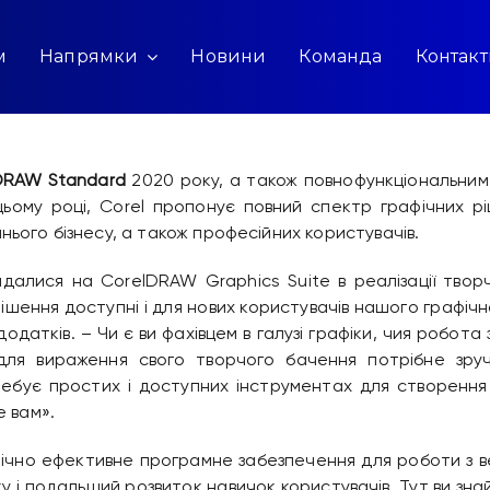
м
Напрямки
Новини
Команда
Контак
DRAW Standard
2020 року, а також повнофункціональним
 цьому році, Corel пропонує повний спектр графічних р
ього бізнесу, а також професійних користувачів.
алися на CorelDRAW Graphics Suite в реалізації творч
рішення доступні і для нових користувачів нашого графіч
одатків. – Чи є ви фахівцем в галузі графіки, чия робот
для вираження свого творчого бачення потрібне зру
ебує простих і доступних інструментах для створення м
е вам».
ічно ефективне програмне забезпечення для роботи з в
ку і подальший розвиток навичок користувачів. Тут ви з