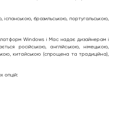
ю, іспанською, бразильською, португальською,
латформ Windows і Mac надає дизайнерам і
ється російською, англійською, німецькою,
ською, китайською (спрощена та традиційна),
х опцій: