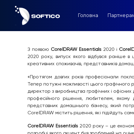
Skip
to
content
Головна
Партнера
З появою
CorelDRAW Essentials
2020 і
Corel
2020 року, випуск якого відбувся раніше в
креативних споживачів, представників домашн
«Протягом довгих років професіонали поклад
Тепер потужні можливості цього графічного 
директор з виробництва графічних і офісних д
професійного рішення, любителем, якому 
представник домашнього бізнесу, який потр
CorelDRAW містить рішення, які підійдуть сам
CorelDRAW Essentials
2020 року – це економ
розробці якого акцент був зроблений на оцін