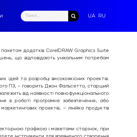
Search
ти
for:
 пакетом додатків CorelDRAW Graphics Suite
ішень, що відповідають унікальним потребам
их ідей та розробці високоякісних проектів.
ного ПЗ, – говорить Джон Фальсетто, старший
а залежить від наявності повнофункціонального
чне в роботі програмне забезпечення, або
аркетингових проектів, – лінійка продуктів
екторною графікою і макетами сторінок, при
найдете інструменти для впевненого створення