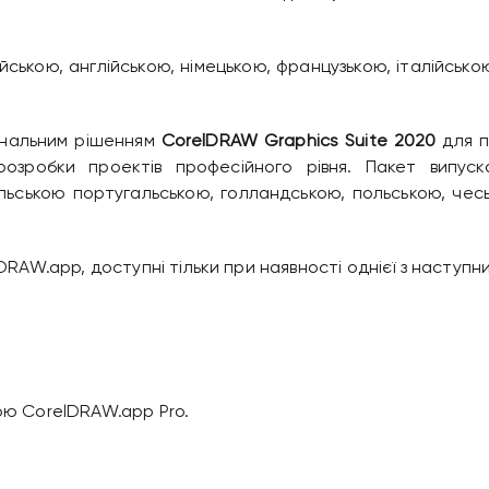
ською, англійською, німецькою, французькою, італійсько
ональним рішенням
CorelDRAW Graphics Suite 2020
для п
озробки проектів професійного рівня. Пакет випуска
ильською португальською, голландською, польською, че
DRAW.app, доступні тільки при наявності однієї з наступни
ою CorelDRAW.app Pro.