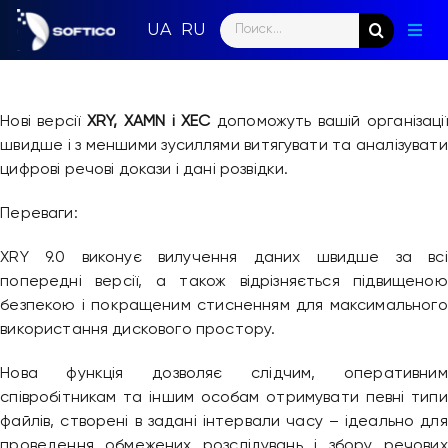
Skip
Search
to
Togg
for:
content
Navig
Голо
Нові версії
XRY, XAMN і XEC
допоможуть вашій організації
Пар
швидше і з меншими зусиллями витягувати та аналізувати
цифрові речові докази і дані розвідки.
Нап
Переваги:
Нов
XRY 9.0 виконує вилучення даних швидше за всі
Ком
попередні версії, а також відрізняється підвищеною
безпекою і покращеним стисненням для максимального
використання дискового простору.
Конт
Нова функція дозволяє слідчим, оперативним
співробітникам та іншим особам отримувати певні типи
файлів, створені в задані інтервали часу – ідеально для
проведення обмежених розслідувань і збору речових