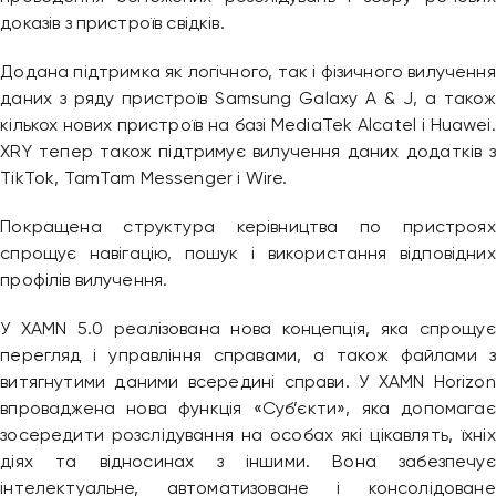
доказів з пристроїв свідків.
Додана підтримка як логічного, так і фізичного вилучення
даних з ряду пристроїв Samsung Galaxy A & J, а також
кількох нових пристроїв на базі MediaTek Alcatel і Huawei.
XRY тепер також підтримує вилучення даних додатків з
TikTok, TamTam Messenger і Wire.
Покращена структура керівництва по пристроях
спрощує навігацію, пошук і використання відповідних
профілів вилучення.
У XAMN 5.0 реалізована нова концепція, яка спрощує
перегляд і управління справами, а також файлами з
витягнутими даними всередині справи. У XAMN Horizon
впроваджена нова функція «Суб’єкти», яка допомагає
зосередити розслідування на особах які цікавлять, їхніх
діях та відносинах з іншими. Вона забезпечує
інтелектуальне, автоматизоване і консолідоване