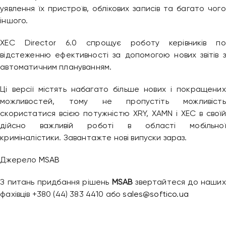
уявлення їх пристроїв, облікових записів та багато чого
іншого.
XEC Director 6.0 спрощує роботу керівників по
відстеженню ефективності за допомогою нових звітів з
автоматичним плануванням.
Ці версії містять набагато більше нових і покращених
можливостей, тому не пропустіть можливість
скористатися всією потужністю XRY, XAMN і XEC в своїй
Привіт 👋, чим тобі допомогти?
дійсно важливій роботі в області мобільної
Ми зазвичай відповідаємо дуже швидко
криміналістики. Завантажте нові випуски зараз.
Джерело
MSAB
Надіслати повідомлення
З питань придбання рішень
MSAB
звертайтеся до наших
фахівців +380 (44) 383 4410 або
sales@softico.ua