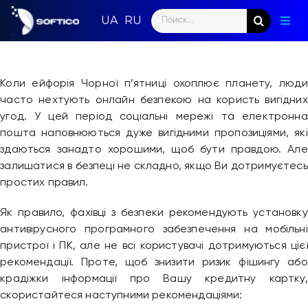
Skip
Search
to
Togg
for:
content
Navig
Голо
Коли ейфорія Чорної п’ятниці охоплює планету, люди
Пар
часто нехтують онлайн безпекою на користь вигідних
угод. У цей період соціальні мережі та електронна
Нап
пошта наповнюються дуже вигідними пропозиціями, які
здаються занадто хорошими, щоб бути правдою. Але
Нов
залишатися в безпеці не складно, якщо Ви дотримуєтесь
простих правил.
Ком
Як правило, фахівці з безпеки рекомендують установку
Конт
антивірусного програмного забезпечення на мобільні
пристрої і ПК, але не всі користувачі дотримуються цієї
рекомендації. Проте, щоб знизити ризик фішингу або
крадіжки інформації про Вашу кредитну картку,
скористайтеся наступними рекомендаціями: