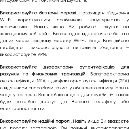
які дуже схожі на той, який Ви шукаєте.
Використовуйте безпечні мережі.
Незахищені з’єднання
Wi-Fi користуються особливою популярністю у
зловмисників. Навіть якщо Ви робите покупки на
захищеному веб-сайті, Ви все одно відправляєте багато
даних через невідому мережу Wi-Fi. Якщо Вам дійсно
необхідно використовувати ненадійне з’єднання –
використовуйте VPN.
Використовуйте двофакторну аутентифікацію для
рахунків та фінансових транзакцій.
Багатофакторна
аутентифікація (MFA) і двофакторна аутентифікація (2FA)
є відмінними способами захисту облікового запису. Навіть
якщо у когось є Ваші облікові дані для служби, їм також
буде потрібен доступ до Вашого телефону або
електронної пошти.
Використовуйте надійні паролі.
Навіть якщо Ви вважаєте
цю пораду застарілою, Ви повинні використовувати