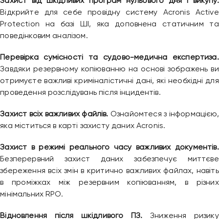
Захист від шкідливих програм нульового дня і викупу.
Відкрийте для себе провідну систему Acronis Active
Ми зазвичай відповідаємо дуже швидко
Protection на базі ШІ, яка доповнена статичним та
поведінковим аналізом.
Надіслати повідомлення
Перевірка сумісності та судово-медична експертиза.
Завдяки резервному копіюванню на основі зображень ви
отримуєте важливі криміналістичні дані, які необхідні для
проведення розслідувань після інцидентів.
Захист всіх важливих файлів.
Ознайомтеся з інформацією,
яка міститься в карті захисту даних Acronis.
Захист в режимі реального часу важливих документів.
Безперервний захист даних забезпечує миттєве
збереження всіх змін в критично важливих файлах, навіть
в проміжках між резервним копіюванням, в різних
мінімальних RPO.
Відновлення після шкідливого ПЗ.
Зниження ризику