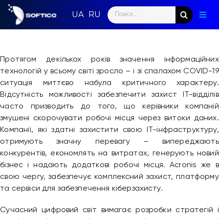
Skip
Search
to
Togg
for:
content
Navig
Голо
Протягом декількох років значення інформаційних
Пар
технологій у всьому світі зросло – і зі спалахом COVID-19
ситуація миттєво набула критичного характеру.
Нап
Відсутність можливості забезпечити захист IT-відділів
часто призводить до того, що керівники компаній
Нов
змушені скорочувати робочі місця через витоки даних.
Компанії, які здатні захистити свою ІТ-інфраструктуру,
Ком
отримують значну перевагу – випереджають
конкурентів, економлять на витратах, генерують новий
Конт
бізнес і надають додаткові робочі місця. Acronis же в
свою чергу, забезпечує комплексний захист, платформу
та сервіси для забезпечення кіберзахисту.
Сучасний цифровий світ вимагає розробки стратегій і