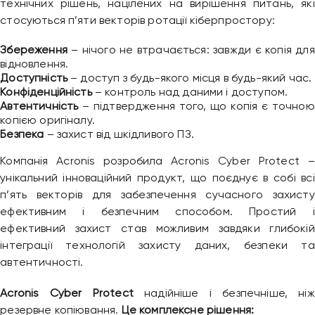
технічних рішень, націлених на вирішення питань, які
стосуються п’яти векторів ротації кіберпростору:
Збереження
– нічого не втрачається: завжди є копія для
відновлення.
Доступність
– доступ з будь-якого місця в будь-який час.
Конфіденційність
– контроль над даними і доступом.
Автентичність
– підтвердження того, що копія є точною
копією оригіналу.
Безпека
– захист від шкідливого ПЗ.
Компанія Acronis розробила Acronis Cyber ​​Protect –
унікальний інноваційний продукт, що поєднує в собі всі
п’ять векторів для забезпечення сучасного захисту
ефективним і безпечним способом. Простий і
ефективний захист став можливим завдяки глибокій
інтеграції технологій захисту даних, безпеки та
автентичності.
Acronis Cyber ​​Protect
надійніше і безпечніше, ніж
резервне копіювання.
Це комплексне рішення: