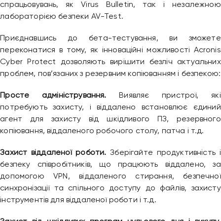
спрацьовувань, як Virus Bulletin, так і незалежною
лабораторією безпеки AV-Test.
Приєднавшись до бета-тестування, ви зможете
переконатися в тому, як інноваційні можливості Acronis
Cyber ​​Protect дозволяють вирішити безліч актуальних
проблем, пов’язаних з резервним копіюванням і безпекою:
Просте адміністрування.
Виявляє пристрої, які
потребують захисту, і віддалено встановлює єдиний
агент для захисту від шкідливого ПЗ, резервного
копіювання, віддаленого робочого столу, патча і т.д.
Захист віддаленої роботи.
Зберігайте продуктивність і
безпеку співробітників, що працюють віддалено, за
допомогою VPN, віддаленого стирання, безпечної
синхронізації та спільного доступу до файлів, захисту
інструментів для віддаленої роботи і т.д.
Привіт 👋, чим тобі допомогти?