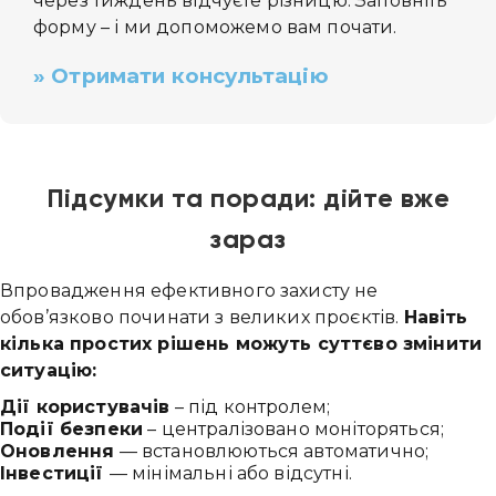
через тиждень відчуєте різницю. Заповніть
форму – і ми допоможемо вам почати.
» Отримати консультацію
Підсумки та поради: дійте вже
зараз
Впровадження ефективного захисту не
обов’язково починати з великих проєктів.
Навіть
кілька простих рішень можуть суттєво змінити
ситуацію:
Дії користувачів
– під контролем;
Події безпеки
– централізовано моніторяться;
Оновлення
— встановлюються автоматично;
Інвестиції
— мінімальні або відсутні.