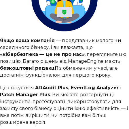
Якщо ваша компанія
— представник малого чи
середнього бізнесу, і ви вважаєте, що
«кібербезпека — це не про нас»
, перегляньте цю
позицію. Багато рішень від ManageEngine мають
безкоштовні редакції
з обмеженим у часі, але
достатнім функціоналом для першого кроку.
Це стосується
ADAudit Plus,
EventLog Analyzer
і
Привіт 👋, чим тобі допомогти?
Patch Manager Plus
. Ви можете розгорнути ці
Ми зазвичай відповідаємо дуже швидко
інструменти, протестувати, використовувати для
захисту свого бізнесу оцінити їхню ефективність — і
вже потім вирішити, чи потрібна вам більш
Надіслати повідомлення
розширена версія.