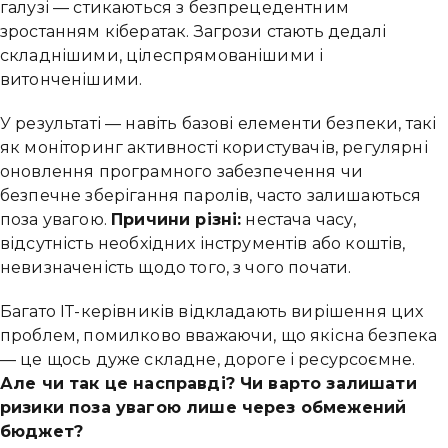
галузі — стикаються з безпрецедентним
зростанням кібератак. Загрози стають дедалі
складнішими, цілеспрямованішими і
витонченішими.
У результаті — навіть базові елементи безпеки, такі
як моніторинг активності користувачів, регулярні
оновлення програмного забезпечення чи
безпечне зберігання паролів, часто залишаються
поза увагою.
Причини різні:
нестача часу,
відсутність необхідних інструментів або коштів,
невизначеність щодо того, з чого почати.
Багато ІТ-керівників відкладають вирішення цих
проблем, помилково вважаючи, що якісна безпека
— це щось дуже складне, дороге і ресурсоємне.
Але чи так це насправді? Чи варто залишати
ризики поза увагою лише через обмежений
бюджет?