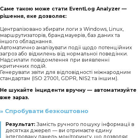
Саме такою може стати EventLog Analyzer —
рішення, яке дозволяє:
Централізовано збирати логи з Windows, Linux,
маршрутизаторів, брандмауерів, баз даних та
іншого обладнання.
Автоматично аналізувати події щодо потенційних
загроз або відхилень від нормальної поведінки.
Надсилати повідомлення при виявленні
критичних подій.
Генерувати звіти для відповідності міжнародним
стандартам (ISO 27001, GDPR, NIS2 та іншим).
Не шукайте інциденти вручну — автоматизуйте
вже зараз.
» Спробувати безкоштовно
Результат:
Замість ручного пошуку інформації в
десятках джерел — ви отримаєте єдину
інтегровану панель моніторингу, що дозволяє