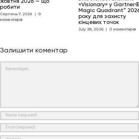
жовтня 2026 — що
«Visionary» у Gartner
робити
Magic Quadrant™ 202
Серпень 7, 2026
|
0
року для захисту
коментарів
кінцевих точок
July 28, 2026
|
0 коментарів
Залишити коментар
Comment