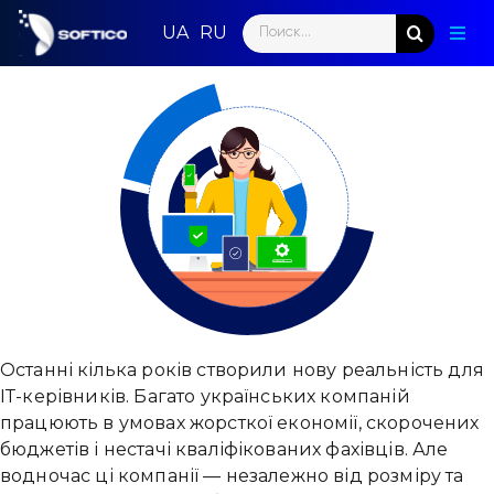
Skip
Search
to
Togg
for:
content
Navig
Голо
Пар
Нап
Нов
Ком
Конт
Останні кілька років створили нову реальність для
ІТ-керівників. Багато українських компаній
працюють в умовах жорсткої економії, скорочених
бюджетів і нестачі кваліфікованих фахівців. Але
водночас ці компанії — незалежно від розміру та