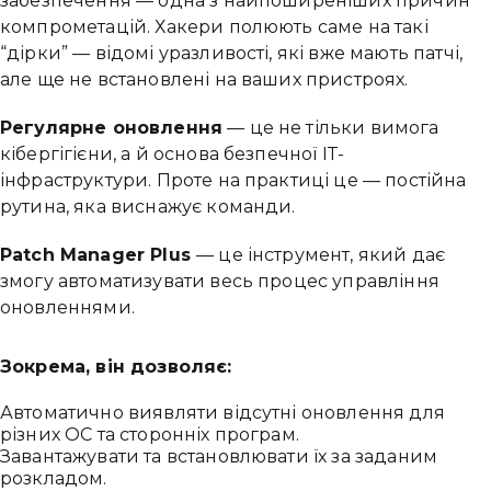
забезпечення — одна з найпоширеніших причин
компрометацій. Хакери полюють саме на такі
“дірки” — відомі уразливості, які вже мають патчі,
але ще не встановлені на ваших пристроях.
Регулярне оновлення
— це не тільки вимога
кібергігієни, а й основа безпечної ІТ-
інфраструктури. Проте на практиці це — постійна
рутина, яка виснажує команди.
Patch Manager Plus
— це інструмент, який дає
змогу автоматизувати весь процес управління
оновленнями.
Зокрема, він дозволяє:
Автоматично виявляти відсутні оновлення для
різних ОС та сторонніх програм.
Завантажувати та встановлювати їх за заданим
розкладом.