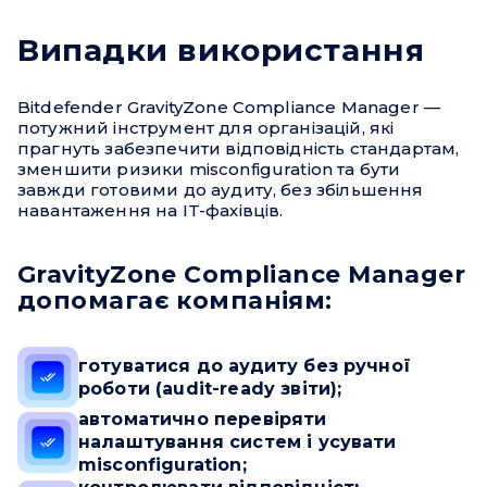
Випадки використання
Bitdefender GravityZone Compliance Manager —
потужний інструмент для організацій, які
прагнуть забезпечити відповідність стандартам,
зменшити ризики misconfiguration та бути
завжди готовими до аудиту, без збільшення
навантаження на IT-фахівців.
GravityZone Compliance Manager
допомагає компаніям:
Привіт 👋, чим тобі допомогти?
готуватися до аудиту без ручної
Ми зазвичай відповідаємо дуже швидко
роботи (audit-ready звіти);
автоматично перевіряти
Надіслати повідомлення
налаштування систем і усувати
misconfiguration;