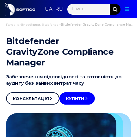
Skip
Search
to
Togg
for:
content
Navig
Голо
Головна
Виробники
Bitdefender
Bitdefender GravityZone Compliance Manage
Bitdefender
Пар
GravityZone Compliance
Нап
Manager
Нов
Забезпечення відповідності та готовність до
аудиту без зайвих витрат часу
Ком
КОНСУЛЬТАЦІЯ
КУПИТИ
Конт