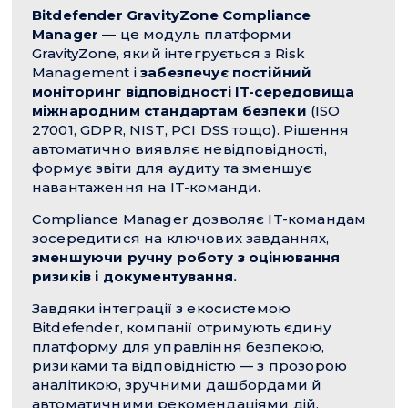
Bitdefender GravityZone Compliance
Manager
— це модуль платформи
GravityZone, який інтегрується з Risk
Management і
забезпечує постійний
моніторинг відповідності IT-середовища
міжнародним стандартам безпеки
(ISO
27001, GDPR, NIST, PCI DSS тощо). Рішення
автоматично виявляє невідповідності,
формує звіти для аудиту та зменшує
навантаження на IT-команди.
Compliance Manager дозволяє IT-командам
зосередитися на ключових завданнях,
зменшуючи ручну роботу з оцінювання
ризиків і документування.
Завдяки інтеграції з екосистемою
Bitdefender, компанії отримують єдину
платформу для управління безпекою,
ризиками та відповідністю — з прозорою
аналітикою, зручними дашбордами й
автоматичними рекомендаціями дій.