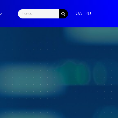
Search
ти
for: