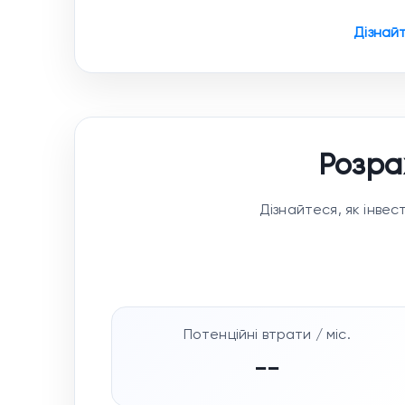
Дізнай
Розра
Дізнайтеся, як інве
Потенційні втрати / міс.
--