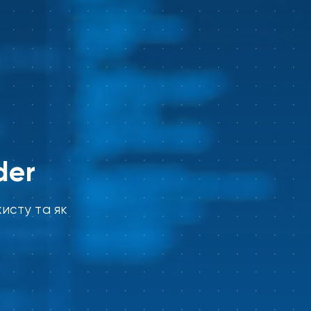
der
хисту
та як