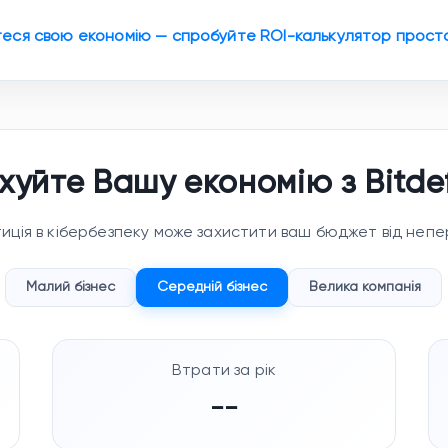
теся свою економію — спробуйте ROI-калькулятор просто
хуйте Вашу економію з Bitde
стиція в кібербезпеку може захистити ваш бюджет від неп
Малий бізнес
Середній бізнес
Велика компанія
Втрати за рік
--