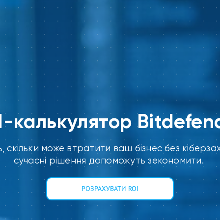
I-калькулятор
Bitdefen
ь
,
скільки
може
втратити
ваш
бізнес
без
кіберза
сучасні
рішення
допоможуть
зекономити
.
РОЗРАХУВАТИ ROI