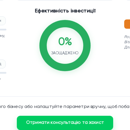
Ефективність інвестиції
н
ну,
Ро
0%
Bit
Дл
ЗАОЩАДЖЕНО
д
з
ого бізнесу або налаштуйте параметри вручну, щоб поба
Отримати консультацію та захист