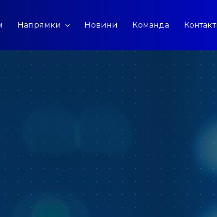
м
Напрямки
Новини
Команда
Контак