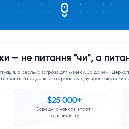
и — не питання "чи", а пита
туація, а реальна загроза для бізнесу. За даними Держспе
ість компаній недооцінюють реальну ціну простою, поки 
$25 000+
Середні фінансові втрати
від інциденту