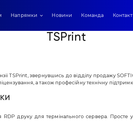
м
Напрямки
Новини
Команда
Контак
TSPrint
зії TSPrint, звернувшись до відділу продажу SOFTI
ліцензування, а також професійну технічну підтрим
ки
 RDP друку для термінального сервера. Просте у