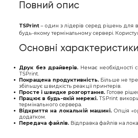
Повний опис
TSPrint
– один з лідерів серед рішень для в
будь-якому термінальному сервері. Користу
Основні характеристики
Друк без драйверів.
Немає необхідності с
TSPrint.
Покращена продуктивність.
Більше не треб
збільшує швидкість реакції принтерів.
Просте і швидке розгортання.
Готове ріше
Працює в будь-якій мережі.
TSPrint викори
термінального сервера.
Відкриття на локальній машині.
Опція «op
додатком.
Передача файлів.
Відправка файлів на лок