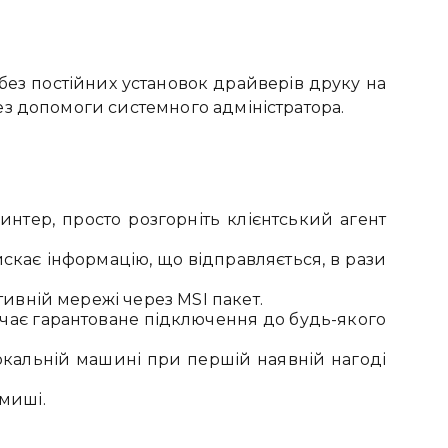
 без постійних установок драйверів друку на
ез допомоги системного адміністратора.
нтер, просто розгорніть клієнтський агент
искає інформацію, що відправляється, в рази
ивній мережі через MSI пакет.
начає гарантоване підключення до будь-якого
локальній машині при першій наявній нагоді
миші.