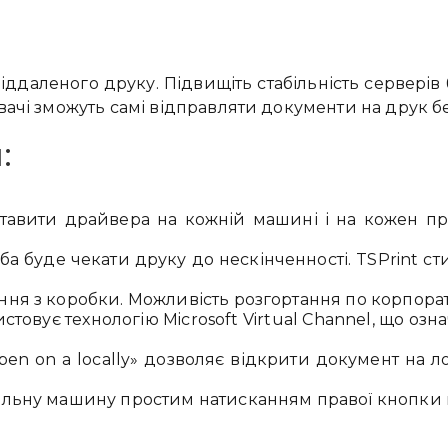
іддаленого друку. Підвищіть стабільність серверів
вачі зможуть самі відправляти документи на друк б
:
тавити драйвера на кожній машині і на кожен при
а буде чекати друку до нескінченності. TSPrint ст
ння з коробки. Можливість розгортання по корпорат
стовує технологію Microsoft Virtual Channel, що оз
en on a locally» дозволяє відкрити документ на 
альну машину простим натисканням правої кнопки 