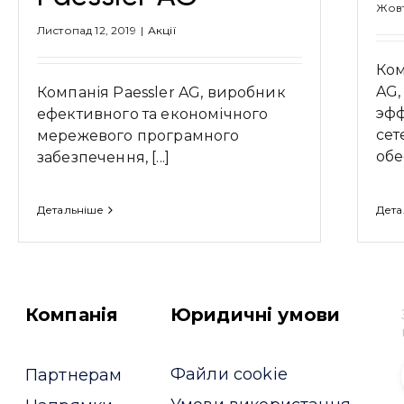
Жовт
Листопад 12, 2019
|
Акції
Ком
AG,
Компанія Paessler AG, виробник
эфф
ефективного та економічного
сет
мережевого програмного
обес
забезпечення, [...]
Детальніше
Дета
Компанія
Юридичні умови
Файли cookie
Партнерам