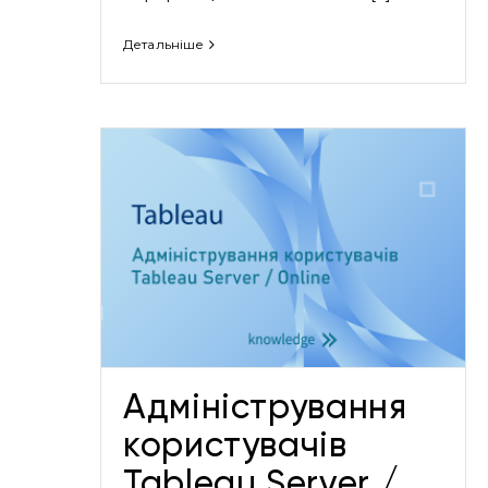
Детальніше
я
Акційна пропозиція від
 Server
Paessler AG
Акції
Адміністрування
користувачів
Tableau Server /