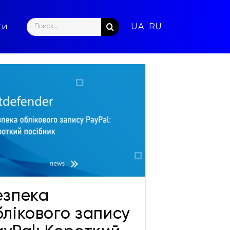
Search
ти
for:
езпека
блікового запису