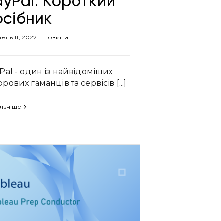
ayPal: Короткий
осібник
ень 11, 2022
|
Новини
Pal - один із найвідоміших
рових гаманців та сервісів [...]
льніше