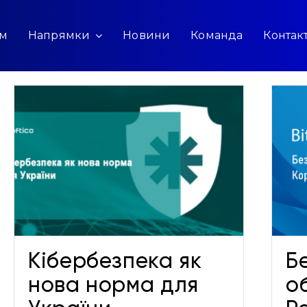
ам
Напрямки
Новини
Команда
Контак
Безпека облікового запису
PayPal: Короткий посібник
Новини
Кібербезпека як
Б
нова норма для
о