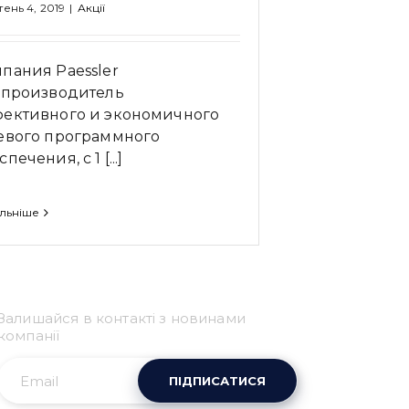
ень 4, 2019
|
Акції
пания Paessler
 производитель
ективного и экономичного
евого программного
печения, с 1 [...]
льніше
Привіт 👋, чим тобі
допомогти?
Залишайся в контакті з новинами
Ми зазвичай відповідаємо дуже швидко
компанії
ПІДПИСАТИСЯ
Надіслати повідомлення