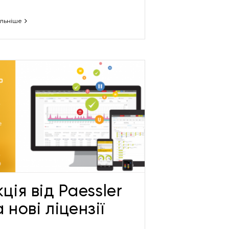
льніше
ція від Paessler
 нові ліцензії