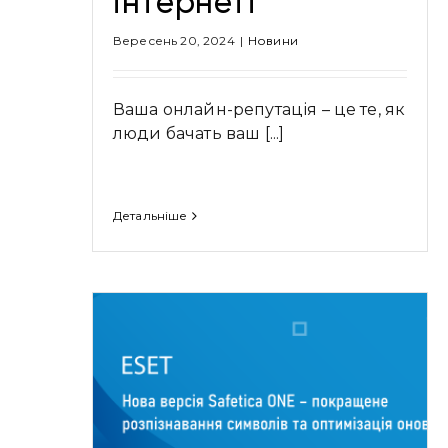
інтернеті
Вересень 20, 2024
|
Новини
Ваша онлайн-репутація – це те, як
люди бачать ваш [...]
Детальніше
 ONE –
Онлайн-курс від найкращих
вання
спеціалістів Acronis із
зація
кібербезпеки