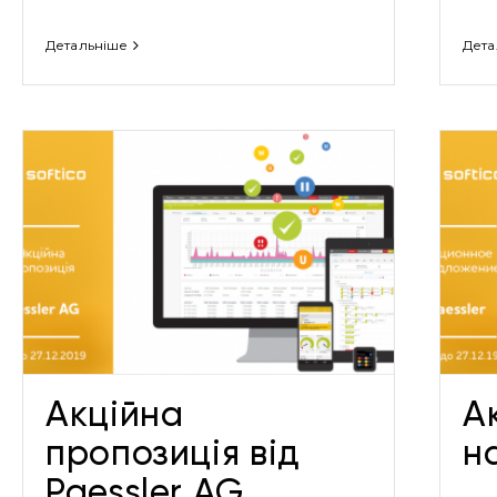
Детальніше
Дета
Акція від Paessler на нові
ліцензії
Акції
Акційна
Ак
пропозиція від
на
Paessler AG