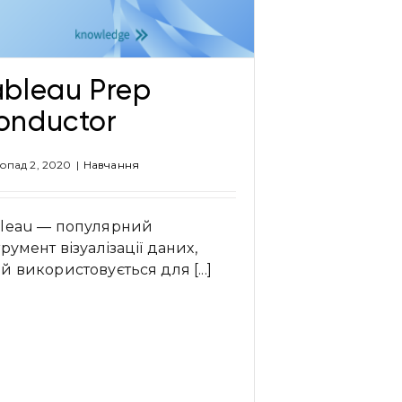
ableau Prep
onductor
опад 2, 2020
|
Навчання
leau — популярний
трумент візуалізації даних,
й використовується для [...]