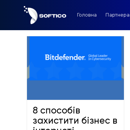
Skip
to
content
Головна
Партнер
 бізнес
Кібербезпека як нова норма
для України
Новини
8 способів
захистити бізнес в