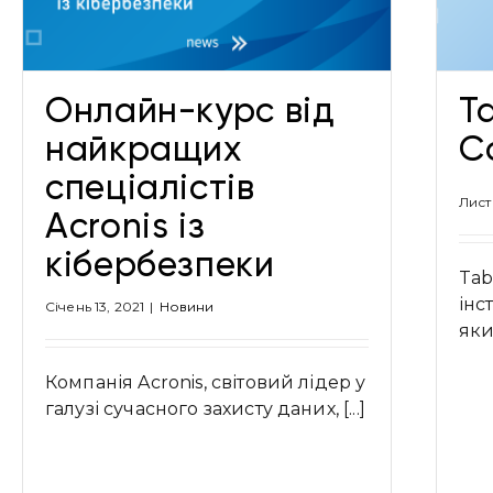
Онлайн-курс від
T
найкращих
C
спеціалістів
Лист
Acronis із
кібербезпеки
Tab
інс
Січень 13, 2021
|
Новини
яки
Компанія Acronis, світовий лідер у
галузі сучасного захисту даних, [...]