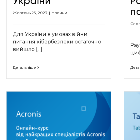
України
P
п
Жовтень 25, 2023
|
Новини
Серп
Для України в умовах війни
питання кібербезпеки остаточно
Pay
вийшло [...]
циф
Детальніше
Дета
Tableau Prep Conductor
Навчання