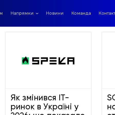
ам
Напрямки
Новини
Команда
Контак
SOFTICO набуває
найвищого статусу Premier
серед партнерів Tableau в
Україні та Європі
Про нас
Як змінився IT-
S
ринок в Україні у
н