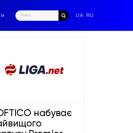
Search
ти
for:
OFTICO набуває
айвищого