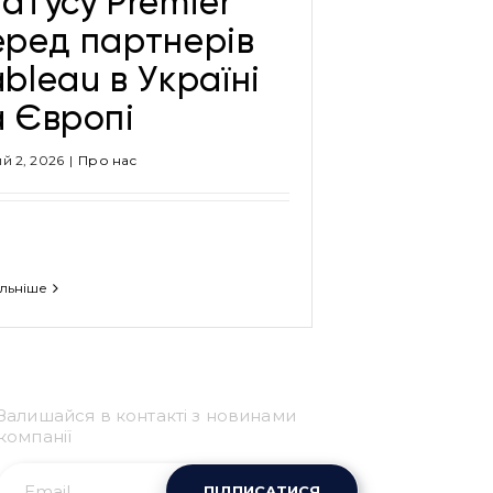
татусу Premier
еред партнерів
ableau в Україні
а Європі
й 2, 2026
|
Про нас
льніше
Привіт 👋, чим тобі
допомогти?
Залишайся в контакті з новинами
Ми зазвичай відповідаємо дуже швидко
компанії
ПІДПИСАТИСЯ