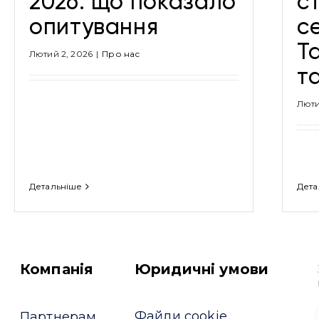
2026: що показало
с
опитування
с
T
Лютий 2, 2026
|
Про нас
т
Люти
Детальніше
Дета
Компанія
Юридичні умови
Файли cookie
Партнерам