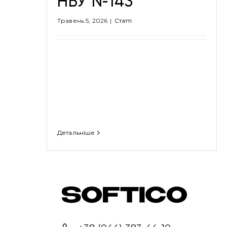
НБУ №143
Травень 5, 2026
|
Cтатті
Детальніше