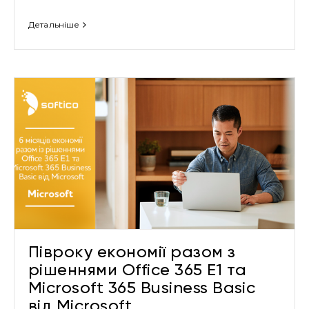
Детальніше
Привіт 👋, чим тобі допомогти?
Ми зазвичай відповідаємо дуже швидко
Надіслати повідомлення
Півроку економії разом з
рішеннями Office 365 E1 та
Microsoft 365 Business Basic
від Microsoft