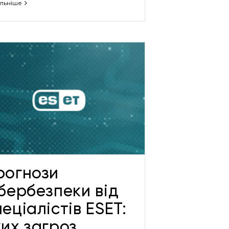
льніше
рогнози
ібербезпеки від
еціалістів ESET:
ких загроз