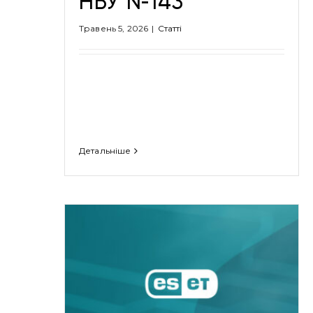
НБУ №143
Травень 5, 2026
|
Cтатті
Детальніше
ESET посилює захист від
ової
програм-вимагачів для
корпоративних користувачів