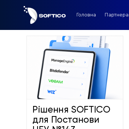
Skip
to
content
Головна
Партнер
для
Safetica_Оновлення
143
продуктової лінійки
Новини
Рішення SOFTICO
для Постанови