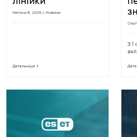
лінійки
п
з
Квітень 8, 2026
|
Новини
Серп
З 1
вклю
Детальніше
Дета
Як захистити корпоративні
дані у 2025 році