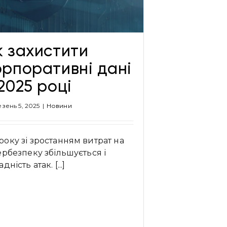
к захистити
орпоративні дані
 2025 році
зень 5, 2025
|
Новини
оку зі зростанням витрат на
ербезпеку збільшується і
дність атак. [...]