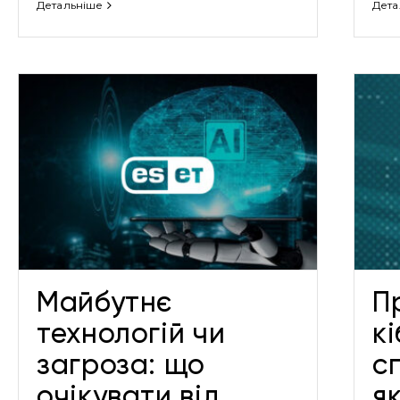
Детальніше
Дета
Прогнози кібербезпеки від
спеціалістів ESET: яких
загроз очікувати у 2025 році
Новини
Майбутнє
П
технологій чи
к
загроза: що
сп
очікувати від
я