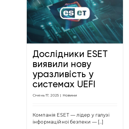
явили
истемах
Дослідники ESET
виявили нову
уразливість у
системах UEFI
Січень 17, 2025
|
Новини
Компанія ESET — лідер у галузі
інформаційної безпеки — [...]