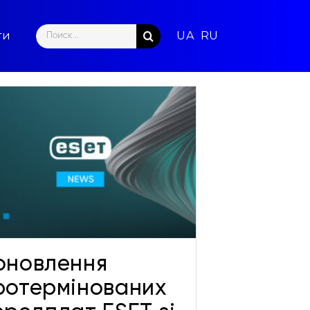
Search
ти
for:
оновлення
ротермінованих