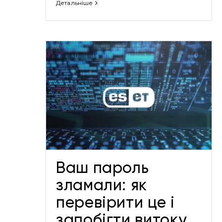
Детальніше
Майбутнє технологій чи
и: як
загроза: що очікувати від
бігти
штучного інтелекту у 2025
році
Новини
Ваш пароль
зламали: як
перевірити це і
запобігти витоку