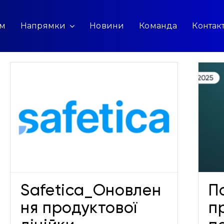
ам
Напрямки
Новини
Команда
Контак
Поновлення
протермінованих
передплат ESET зі знижкою
35%
Новини
Safetica_Оновлен
П
ня продуктової
п