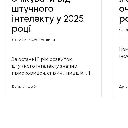
штучного
о
інтелекту у 2025
р
році
Січе
Лютий 3, 2025
|
Новини
Ком
інф
За останній рік розвиток
штучного інтелекту значно
прискорився, спричинивши [...]
Детальніше
Дета