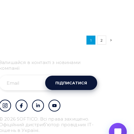
1
2
Привіт 👋, чим тобі
допомогти?
Залишайся в контакті з новинами
Ми зазвичай відповідаємо дуже швидко
компанії
ПІДПИСАТИСЯ
Надіслати повідомлення
© 2026 SOFTICO. Всі права захищено.
Офіційний дистриб’ютор провідних IT-
рішень в Україні.