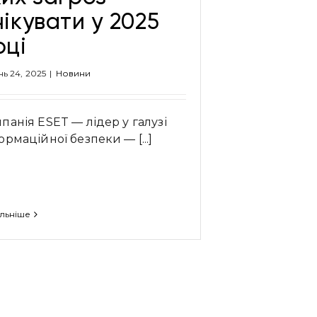
чікувати у 2025
оці
нь 24, 2025
|
Новини
панія ESET — лідер у галузі
ормаційної безпеки — [...]
льніше