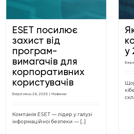
Новини
ESET посилює
Я
захист від
к
програм-
у
вимагачів для
Бере
корпоративних
користувачів
Щор
кіб
Березень 26, 2025
|
Новини
скла
Компанія ESET — лідер у галузі
інформаційної безпеки — [...]