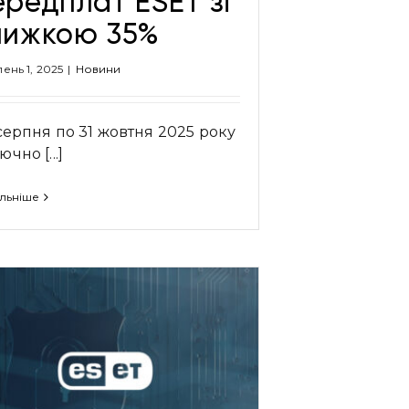
ередплат ESET зі
нижкою 35%
ень 1, 2025
|
Новини
 серпня по 31 жовтня 2025 року
чно [...]
льніше