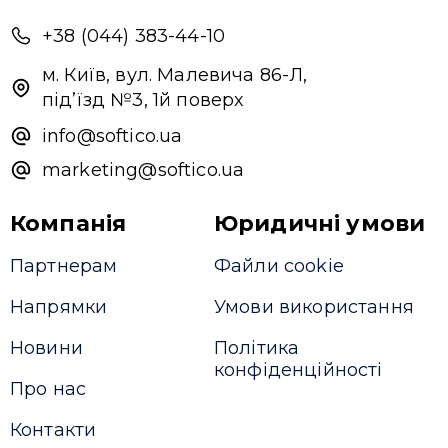
+38 (044) 383-44-10
м. Київ, вул. Малевича 86-Л,
під’їзд №3, 1й поверх
info@softico.ua
marketing@softico.ua
Привіт 👋, чим тобі допомогти?
Ми зазвичай відповідаємо дуже швидко
Компанія
Юридичні умови
Партнерам
Файли cookie
Надіслати повідомлення
Напрямки
Умови використання
Новини
Політика
конфіденційності
Про нас
Контакти