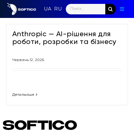
Skip
Search
to
Toggl
for:
content
Naviga
Голо
Anthropic — AI-рішення для
Парт
роботи, розробки та бізнесу
Напр
Червень 12, 2026
Нови
Кома
Детальніше
Конт