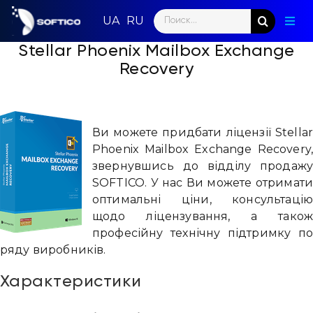
Skip
Search
to
Togg
for:
content
Navig
Stellar Phoenix Mailbox Exchange
Голо
Recovery
Пар
Нап
Ви можете придбати ліцензії Stella
Phoenix Mailbox Exchange Recovery
Нов
звернувшись до відділу продаж
SOFTICO. У нас Ви можете отримат
Ком
оптимальні ціни, консультаці
щодо ліцензування, а тако
Конт
професійну технічну підтримку п
ряду виробників.
Характеристики