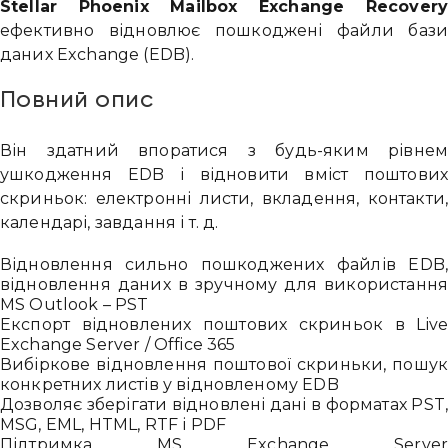
Stellar Phoenix Mailbox Exchange Recover
ефективно відновлює пошкоджені файли баз
даних Exchange (EDB).
Повний опис
Він здатний впоратися з будь-яким рівне
ушкодження EDB і відновити вміст поштови
скриньок: електронні листи, вкладення, контакти
календарі, завдання і т. д.
Відновлення сильно пошкоджених файлів EDB
відновлення даних в зручному для використанн
MS Outlook – PST
Експорт відновлених поштових скриньок в Liv
Exchange Server / Office 365
Вибіркове відновлення поштової скриньки, пошу
конкретних листів у відновленому EDB
Дозволяє зберігати відновлені дані в форматах PST
MSG, EML, HTML, RTF і PDF
Підтримка MS Exchange Serve