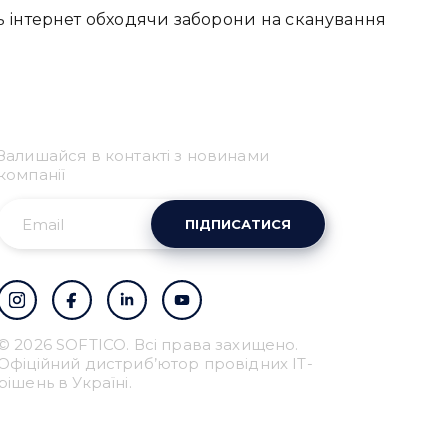
ь інтернет обходячи заборони на сканування
Залишайся в контакті з новинами
компанії
ПІДПИСАТИСЯ
Привіт 👋, чим тобі
допомогти?
Ми зазвичай відповідаємо дуже швидко
© 2026 SOFTICO. Всі права захищено.
Надіслати повідомлення
Офіційний дистриб’ютор провідних IT-
рішень в Україні.