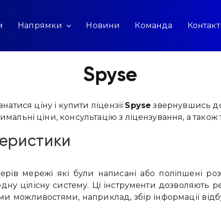
м
Напрямки
Новини
Команда
Контак
Spyse
натися ціну і купити ліцензії
Spyse
звернувшись до 
имальні ціни, консультацію з ліцензування, а також
еристики
ерів мережі які були написані або поліпшені ро
 одну цілісну систему. Ці інструменти дозволяють 
ми можливостями, наприклад, збір інформації відб