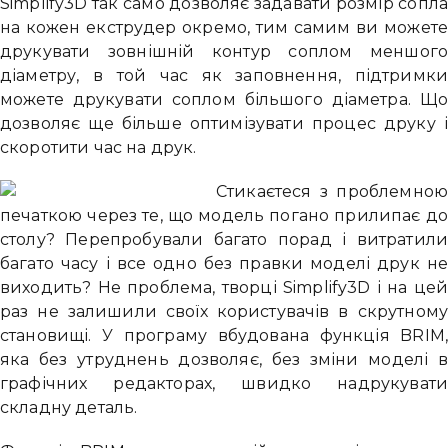
Simplify3D так само дозволяє задавати розмір сопл
на кожен екструдер окремо, тим самим ви может
друкувати зовнішній контур соплом меншог
діаметру, в той час як заповнення, підтримк
можете друкувати соплом більшого діаметра. Щ
дозволяє ще більше оптимізувати процес друку 
скоротити час на друк.
Стикаєтеся з проблемно
печаткою через те, що модель погано прилипає д
столу? Перепробували багато порад і витратил
багато часу і все одно без правки моделі друк н
Привіт 👋, чим тобі допомогти?
виходить? Не проблема, творці Simplify3D і на це
Ми зазвичай відповідаємо дуже швидко
раз не залишили своїх користувачів в скрутном
становищі. У програму вбудована функція BRIM
яка без утруднень дозволяє, без зміни моделі 
Надіслати повідомлення
графічних редакторах, швидко надрукуват
складну деталь.