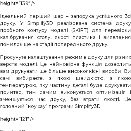
height=”139″ />
Ідеальний перший шар – запорука успішного 3
друку. У Simplify3D реалізована система друк
пробного контуру моделі (SKIRT) для перевірк
калібрування столу, якості пластика і виявленн
помилок ще на стадії попереднього друку.
Просунуте налаштування режимів друку для різни
верств моделі. Це неймовірна функція дозволит
вам друкувати ще більше високоякісні вироби. В
самі вибираєте, з якою швидкістю, з яко
температурою, яку частину деталі буде друкуват
принтер, тим самим виконується оптимізація 
зменшується час друку, без втрати якості. Ц
головний “ноу хау” програми Simplify3D.
height=”121″ />