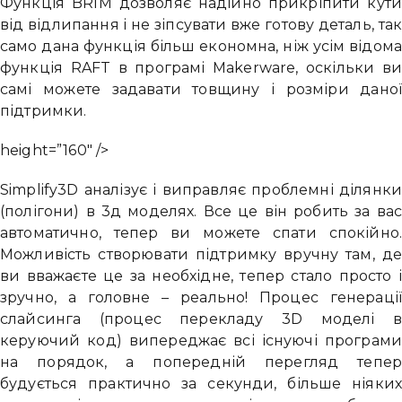
Функція BRIM дозволяє надійно прикріпити кут
від відлипання і не зіпсувати вже готову деталь, та
само дана функція більш економна, ніж усім відом
функція RAFT в програмі Makerware, оскільки в
самі можете задавати товщину і розміри дано
підтримки.
height=”160″ />
Simplify3D аналізує і виправляє проблемні ділянк
(полігони) в 3д моделях. Все це він робить за ва
автоматично, тепер ви можете спати спокійно
Можливість створювати підтримку вручну там, д
ви вважаєте це за необхідне, тепер стало просто 
зручно, а головне – реально! Процес генераці
слайсинга (процес перекладу 3D моделі 
керуючий код) випереджає всі існуючі програм
на порядок, а попередній перегляд тепе
будується практично за секунди, більше ніяки