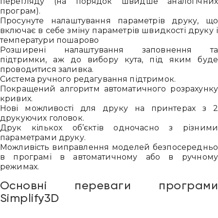
перегляду (на порядок швидше аналогічни
програм).
Просунуте налаштування параметрів друку, щ
включає в себе зміну параметрів швидкості друку 
температури пошарово
Розширені налаштування заповнення т
підтримки, аж до вибору кута, під яким буд
проводитися заливка.
Система ручного редагування підтримок.
Покращений алгоритм автоматичного розрахунк
кривих.
Нові можливості для друку на принтерах з 
друкуючих головок.
Друк кількох об’єктів одночасно з різним
параметрами друку.
Можливість виправлення моделей безпосереднь
в програмі в автоматичному або в ручном
режимах.
Основні переваги програм
Simplify3D