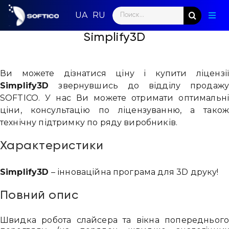
Skip
Search
to
Togg
for:
content
Navig
Simplify3D
Голо
Пар
Ви можете дізнатися ціну і купити ліцензі
Simplify3D
звернувшись до відділу продаж
Нап
SOFTICO. У нас Ви можете отримати оптимальн
ціни, консультацію по ліцензуванню, а тако
Нов
технічну підтримку по ряду виробників.
Ком
Характеристики
Конт
Simplify3D
– інноваційна програма для 3D друку!
Повний опис
Швидка робота слайсера та вікна попередньог