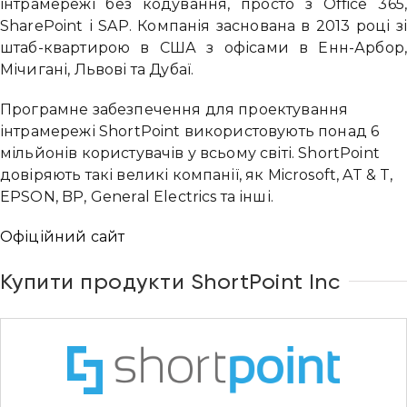
інтрамережі без кодування, просто з Office 365
SharePoint і SAP. Компанія заснована в 2013 році з
штаб-квартирою в США з офісами в Енн-Арбор
Мічигані, Львові та Дубаї.
Програмне забезпечення для проектування
інтрамережі ShortPoint використовують понад 6
мільйонів користувачів у всьому світі. ShortPoint
довіряють такі великі компанії, як Microsoft, AT & T,
EPSON, BP, General Electrics та інші.
Офіційний сайт
Купити продукти ShortPoint Inc