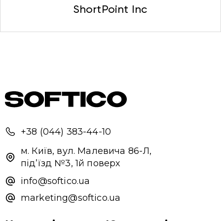
ShortPoint Inc
Привіт 👋, чим тобі допомогти?
Ми зазвичай відповідаємо дуже швидко
Надіслати повідомлення
+38 (044) 383-44-10
м. Київ, вул. Малевича 86-Л,
під’їзд №3, 1й поверх
info@softico.ua
marketing@softico.ua