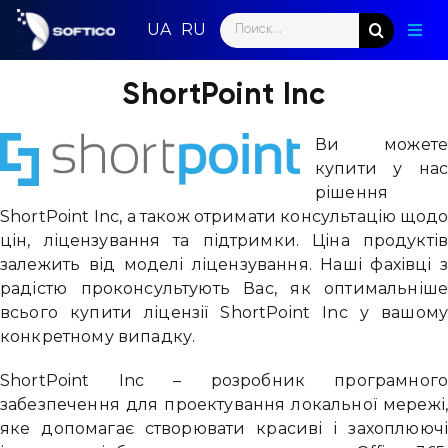
Skip
Search
to
Togg
for:
content
Navig
Голо
ShortPoint Inc
Пар
Ви может
купити у на
Нап
рішення
ShortPoint Inc, а також отримати консультацію щод
Нов
цін, ліцензування та підтримки. Ціна продукті
залежить від моделі ліцензування. Наші фахівці 
Ком
радістю проконсультують Вас, як оптимальніш
всього купити ліцензії ShortPoint Inc у вашом
Конт
конкретному випадку.
ShortPoint Inc – розробник програмног
забезпечення для проектування локальної мережі
яке допомагає створювати красиві і захоплююч