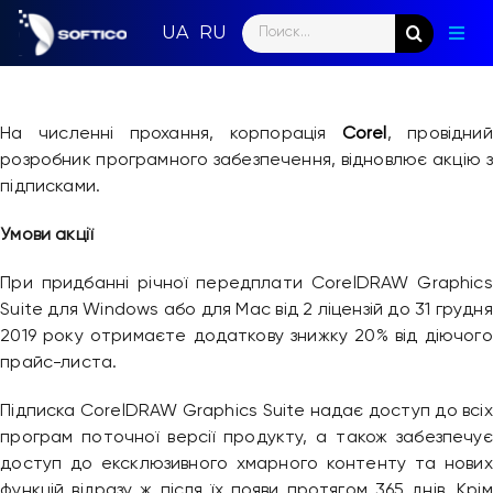
Skip
Search
to
Togg
for:
content
Navig
Голо
На численні прохання, корпорація
Corel
, провідний
Пар
розробник програмного забезпечення, відновлює акцію з
підписками.
Нап
Умови акції
Нов
При придбанні річної передплати CorelDRAW Graphics
Ком
Suite для Windows або для Mac від 2 ліцензій до 31 грудня
2019 року отримаєте додаткову знижку 20% від діючого
прайс-листа.
Конт
Підписка CorelDRAW Graphics Suite надає доступ до всіх
програм поточної версії продукту, а також забезпечує
доступ до ексклюзивного хмарного контенту та нових
функцій відразу ж після їх появи протягом 365 днів. Крім