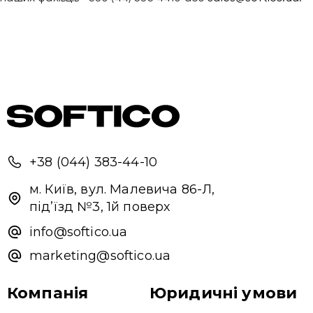
+38 (044) 383-44-10
Привіт 👋, чим тобі допомогти?
м. Київ, вул. Малевича 86-Л,
під’їзд №3, 1й поверх
Ми зазвичай відповідаємо дуже швидко
info@softico.ua
marketing@softico.ua
Надіслати повідомлення
Компанія
Юридичні умови