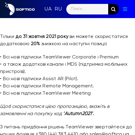
Skip
Search
to
Togg
for:
content
Navig
Голо
Тільки
до 31 жовтня 2021 року
ви можете скористатися
Пар
додатковою
20%
знижкою на наступні позиції:
Нап
• Всі нові підписки TeamViewer Corporate і Premium
• а також додаткові канали і MDS (підтримка мобільних
Нов
пристроїв).
• Всі нові підписки Assist AR (Pilot).
Ком
• Всі нові підписки Remote Management.
• Всі нові підписки TeamViewer Meeting
Конт
Щоб скористатися цією пропозицією, вкажіть в
замовленні на покупку код
‘Autumn2021’.
З питань придбання рішень TeamViewer звертайтеся до
наших фахівців +380 (44) 383 4410 або
sales@softico.ua
.