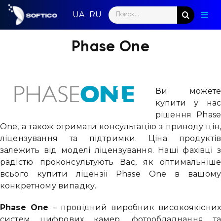
Skip
Search
to
Togg
for:
content
Navig
Голо
Phase One
Пар
Нап
Ви может
купити у на
Нов
рішення Phas
One, а також отримати консультацію з приводу цін
Ком
ліцензування та підтримки. Ціна продукті
залежить від моделі ліцензування. Наші фахівці 
радістю проконсультують Вас, як оптимальніш
Конт
всього купити ліцензії Phase One в вашом
конкретному випадку.
Phase One
– провідний виробник високоякісних
систем цифрових камер, фотообладнання т