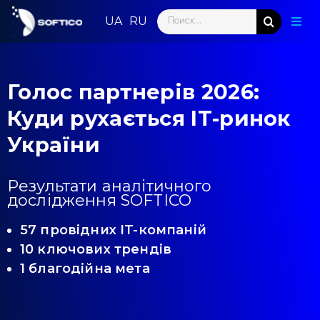
Skip
Search
to
Togg
for:
content
Navig
Голо
Голос партнерів 2026:
Пар
Куди рухається IT-ринок
Нап
України
Нов
Результати аналітичного
дослідження SOFTICO
Ком
57 провідних IT-компаній
Конт
10 ключових трендів
1 благодійна мета