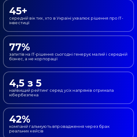
45+
Привіт 👋, чим тобі допомогти?
середній вік тих, хто в Україні ухвалює рішення про IT-
Ми зазвичай відповідаємо дуже швидко
інвестиції
Надіслати повідомлення
77%
запитів на IT-рішення сьогодні генерує малий і середній
бізнес, а не корпорації
4,5 з 5
найвищий рейтинг серед усіх напрямів отримала
кібербезпека
42%
компаній гальмують впровадження через брак
реальних кейсів