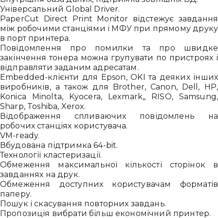
Універсальний Global Driver.
PaperCut Direct Print Monitor відстежує завданн
між робочими станціями і МФУ при прямому друк
в порт принтера.
Повідомлення про помилки та про швидк
закінчення тонера можна групувати по пристроях 
відправляти заданим адресатам.
Embedded-клієнти для Epson, OKI та деяких інши
виробників, а також для Brother, Canon, Dell, HP
Konica Minolta, Kyocera, Lexmark,, RISO, Samsung
Sharp, Toshiba, Xerox.
Відображення спливаючих повідомлень н
робочих станціях користувача.
VM-ready.
Вбудована підтримка 64-bit.
Технології кластеризації.
Обмеження максимальної кількості сторінок 
завданнях на друк.
Обмеження доступних користувачам форматі
паперу.
Пошук і скасування повторних завдань.
Пропозиція вибрати більш економічний принтер.