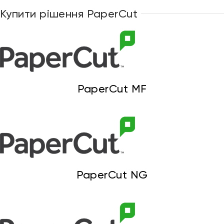
Купити рішення PaperCut
Привіт 👋, чим тобі допомогти?
Ми зазвичай відповідаємо дуже швидко
PaperCut MF
Надіслати повідомлення
PaperCut NG