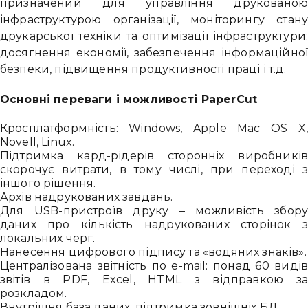
призначений для управління друковано
інфраструктурою організації, моніторингу стан
друкарської техніки та оптимізації інфраструктури
досягнення економії, забезпечення інформаційно
безпеки, підвищення продуктивності праці і т.д.
Основні переваги і можливості PaperCut
Кросплатформність: Windows, Apple Mac OS X
Novell, Linux.
Підтримка кард-рідерів сторонніх виробникі
скорочує витрати, в тому числі, при переході 
іншого рішення.
Архів надрукованих завдань.
Для USB-пристроїв друку – можливість збор
даних про кількість надрукованих сторінок 
локальних черг.
Нанесення цифрового підпису та «водяних знаків».
Централізована звітність по e-mail: понад 60 виді
звітів в PDF, Excel, HTML з відправкою з
розкладом.
Внутрішня база даних, підтримка зовнішніх БД.