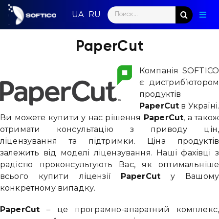
Skip
Search
to
Togg
for:
content
Navig
Голо
PaperCut
Пар
Компанія SOFTIC
є дистриб’юторо
Нап
продуктів
PaperCut
в Україні
Нов
Ви можете купити у нас рішення
PaperCut
, а тако
отримати консультацію з приводу цін
Ком
ліцензування та підтримки. Ціна продукті
залежить від моделі ліцензування. Наші фахівці 
Конт
радістю проконсультують Вас, як оптимальніш
всього купити ліцензії
PaperCut
у Вашом
конкретному випадку.
PaperCut
– це програмно-апаратний комплекс