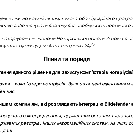
цеві точки на наявність шкідливого або підозрілого прогр
воляє забезпечувати безпеку без необхідності постійного 
 нотаріусами – членами Нотаріальної палати України є н
сутності фахівця для його контролю 24/7.
Плани та поради
ння єдиного рішення для захисту комп’ютерів нотаріусів
 точки – комп’ютери нотаріусів, були захищені ефективни
ен час.
іншим компаніям, які розглядають інтеграцію Bitdefender а
ісцевого самоврядування, державним органам і установам
ержавних реєстрів, інших інформаційних систем, на яких о
 дані.