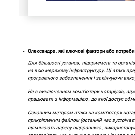
Олександре, які ключові фактори або потреби 
Для більшості установ, підприємств та органі
на всю мережеву інфраструктуру. Ці атаки п
програмного забезпечення і закінчуючи вико
Не є виключенням комп’ютери нотаріусів, адж
працювати з інформацією, до якої доступ обм
Основним методом атаки на комп’ютери нотарі
прикріпленим файлом (останній час зустрічаєт
підмінюють адресу відправника, використовую