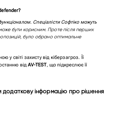
defender?
 функціоналом. Спеціалісти Софтіко можуть
 може бути корисним.
Проте після перших
 пропозицій, було обрано оптимальне
 у світі захисту від кіберзагроз. Її
останню від
AV-TEST
, що підкреслює її
и додаткову інформацію про рішення
Привіт 👋, чим тобі
допомогти?