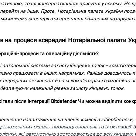
вативною, то ця консервативність присутня у всьому. Не пр
перейти на інше. Проте, Нотаріальна палата України пров
, і ми можемо спостерігати зростання бажаючих нотаріусів
в на процеси всередині Нотаріальної палати Ук
ераційні-процеси та операційну діяльність?
 автономної системи захисту кінцевих точок – комп’ютері
ктивно працювати в інших напрямках. Раніше доводилось п
 підозрілих активностей на їх комп’ютерах і самостійно в
абезпечуючи належний рівень захисту кінцевих точок.
ігали після інтеграції Bitdefender Чи можна виділити конк
еншення навантаження на членів комісії з кібербезпеки,
ізноманітних рішень, перевірці оновлень та їх активації.
ітики, які автоматично застосовуються до всіх кінцевих т