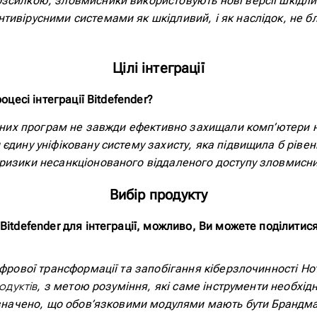
зсилкою, зловмисники використовують нові версії шкідлив
тивірусними системами як шкідливий, і як наслідок, не б
Цілі інтеграції
оцесі інтеграції Bitdefender?
усних програм не завжди ефективно захищали комп’ютери н
єдину уніфіковану систему захисту, яка підвищила б рівен
ризики несанкціонованого віддаленого доступу зловмисни
Вибір продукту
 Bitdefender для інтеграції, можливо, Ви можете поділит
ифрової трансформації та запобігання кіберзлочинності Но
, з метою розуміння, які саме інструменти необхідн
одуктів
 визначено, що обов’язковими модулями мають бути Бранд