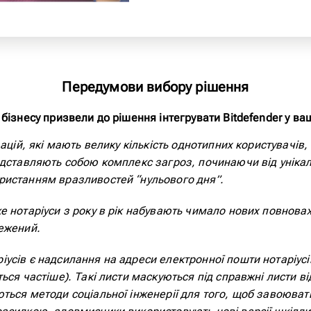
Передумови вибору рішення
бізнесу призвели до рішення інтегрувати Bitdefender у ваш
зацій, які мають велику кількість однотипних користувачі
редставляють собою комплекс загроз, починаючи від унік
ристанням вразливостей “нульового дня”.
е нотаріуси з року в рік набувають чимало нових повноваж
ежений.
усів є надсилання на адреси електронної пошти нотаріусі
ься частіше). Такі листи маскуються під справжні листи в
ться методи соціальної інженерії для того, щоб завоюва