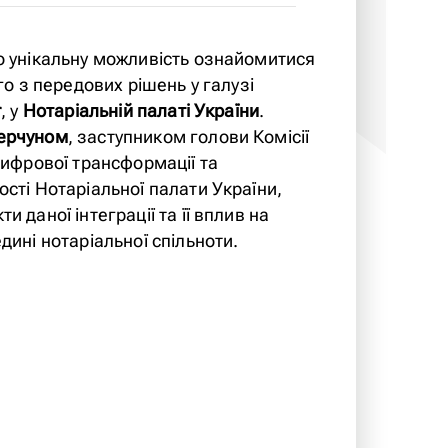
о унікальну можливість ознайомитися
го з передових рішень у галузі
r
, у
Нотаріальній палаті України
.
ерчуном
, заступником голови Комісії
цифрової трансформації та
сті Нотаріальної палати України,
 даної інтеграції та її вплив на
дині нотаріальної спільноти.