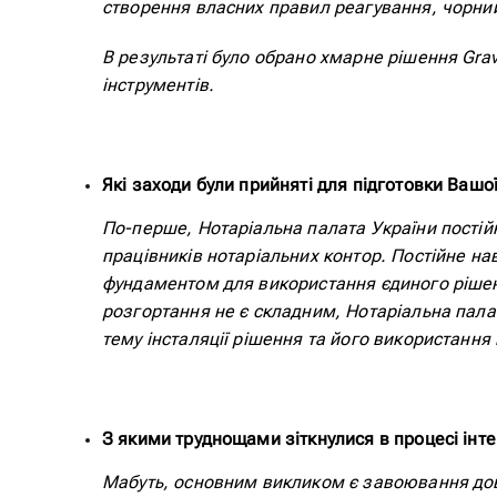
створення власних правил реагування, чорний
В результаті було обрано хмарне рішення Grav
інструментів.
Які заходи були прийняті для підготовки Вашої
По-перше, Нотаріальна палата України постійн
працівників нотаріальних контор. Постійне н
фундаментом для використання єдиного рішенн
розгортання не є складним, Нотаріальна пала
тему інсталяції рішення та його використання 
З якими труднощами зіткнулися в процесі інтегр
Мабуть, основним викликом є завоювання довір