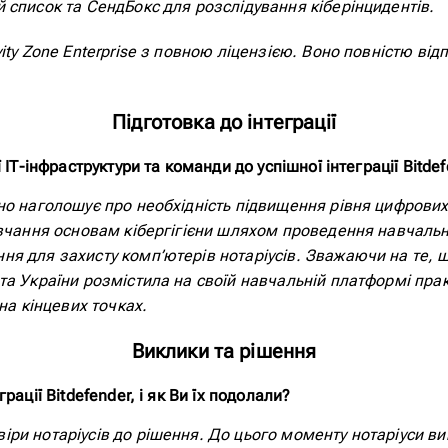
 список та СендБокс для розслідування кіберінцидентів.
ity Zone Enterprise з повною ліцензією. Воно повністю в
Підготовка до інтеграції
 ІТ-інфраструктури та команди до успішної інтеграції Bitde
о наголошує про необхідність підвищення рівня цифрових 
авчання основам кібергігієни шляхом проведення навчальн
я для захисту комп’ютерів нотаріусів. Зважаючи на те, щ
та України розмістила на своїй навчальній платформі пра
на кінцевих точках.
Виклики та рішення
ації Bitdefender, і як Ви їх подолали?
и нотаріусів до рішення. До цього моменту нотаріуси вик