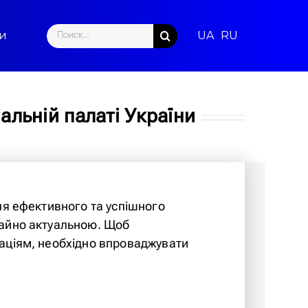
Search
ти
for:
іальній палаті України
для ефективного та успішного
чайно актуальною. Щоб
заціям, необхідно впроваджувати