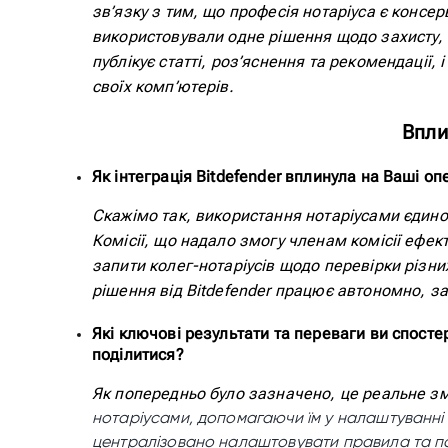
зв’язку з тим, що професія нотаріуса є консер
використовували одне рішення щодо захисту, 
публікує статті, роз’яснення та рекомендації
своїх комп’ютерів.
Впли
Як інтеграція Bitdefender вплинула на Ваші оп
Скажімо так, використання нотаріусами єдиної
Комісії, що надало змогу членам комісії ефе
запити колег-нотаріусів щодо перевірки різних
рішення від Bitdefender працює автономно, з
Які ключові результати та переваги ви спостер
поділитися?
Як попередньо було зазначено, це реальне зм
нотаріусами, допомагаючи їм у налаштуванні р
централізовано налаштовувати правила та пол