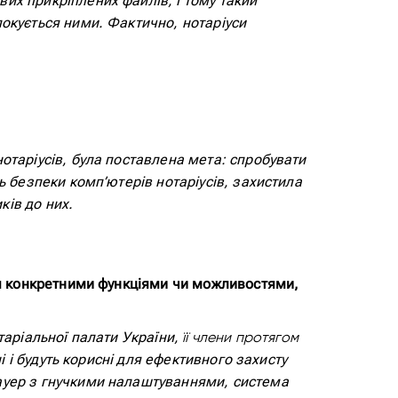
их прикріплених файлів, і тому такий
локується ними. Фактично, нотаріуси
отаріусів, була поставлена мета: спробувати
ь безпеки комп’ютерів нотаріусів, захистила
ків до них.
ися конкретними функціями чи можливостями,
таріальної палати України,
її члени протягом
і і будуть корисні для ефективного захисту
мауер з гнучкими налаштуваннями, система