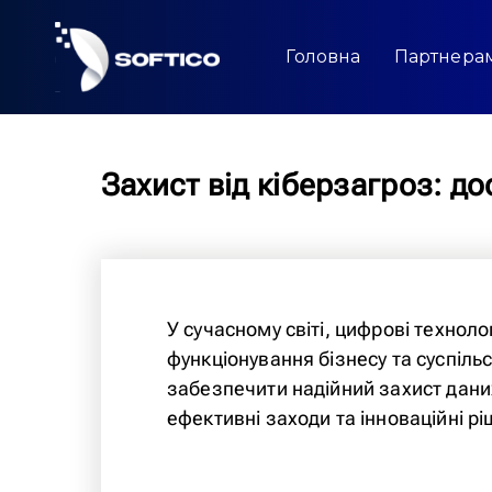
Skip
to
content
Головна
Партнера
Захист від кіберзагроз: дос
У сучасному світі, цифрові технол
функціонування бізнесу та суспіл
забезпечити надійний захист дани
ефективні заходи та інноваційні р