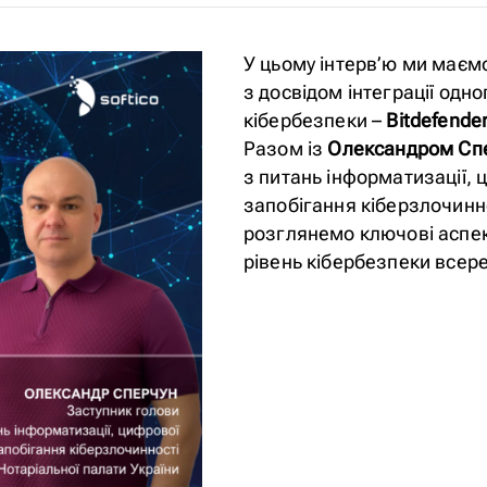
У цьому інтерв’ю ми маєм
з досвідом інтеграції одно
кібербезпеки –
Bitdefende
Разом із
Олександром Сп
з питань інформатизації, 
запобігання кіберзлочинно
розглянемо ключові аспекти
рівень кібербезпеки всере