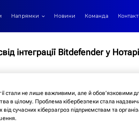
м
Напрямки
Новини
Команда
Контак
від інтеграції Bitdefender у Нотар
огії стали не лише важливими, але й обов’язковими 
ьства в цілому. Проблема кібербезпеки стала надзви
х від сучасних кіберзагроз підприємствам та органі
ішення.