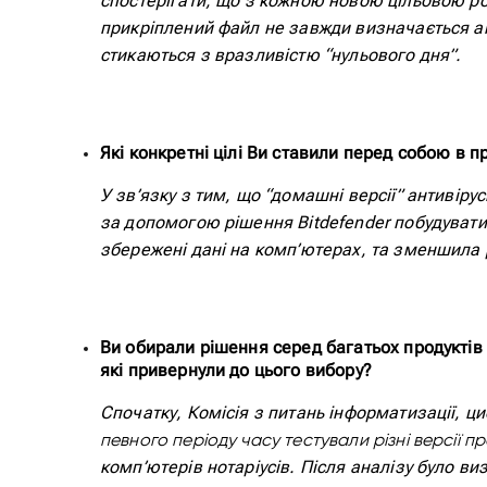
спостерігати, що з кожною новою цільовою ро
прикріплений файл не завжди визначається ан
стикаються з вразливістю “нульового дня”.
Які конкретні цілі Ви ставили перед собою в пр
У зв’язку з тим, що “домашні версії” антивір
за допомогою рішення Bitdefender побудувати 
збережені дані на комп’ютерах, та зменшила 
Ви обирали рішення серед багатьох продуктів
які привернули до цього вибору?
Спочатку, Комісія з питань інформатизації, ц
певного періоду часу тестували різні версії пр
комп’ютерів нотаріусів. Після аналізу було