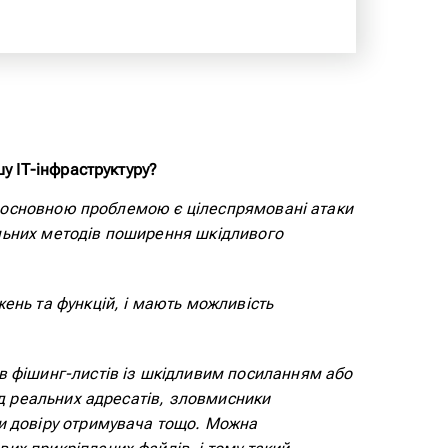
у ІТ-інфраструктуру?
в, основною проблемою є цілеспрямовані атаки
альних методів поширення шкідливого
ень та функцій, і мають можливість
в фішинг-листів із шкідливим посиланням або
ід реальних адресатів, зловмисники
ти довіру отримувача тощо. Можна